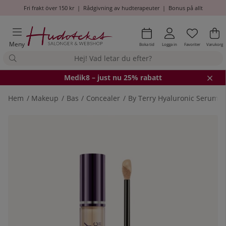
Fri frakt över 150 kr
|
Rådgivning av hudterapeuter
|
Bonus på allt
Önskel
Antal i
.
Va
An
.
Meny
Boka tid
Logga in
Favoriter
Varukorg
Medik8
– just nu 25% rabatt
Hem
Makeup
Bas
Concealer
By Terry Hyaluronic Serum 
Produktbilder