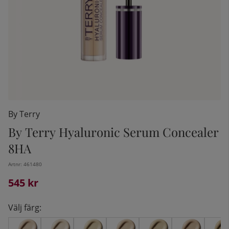
By Terry
By Terry Hyaluronic Serum Concealer
8HA
kelistan:
Artnr:
461480
545
kr
Välj färg: