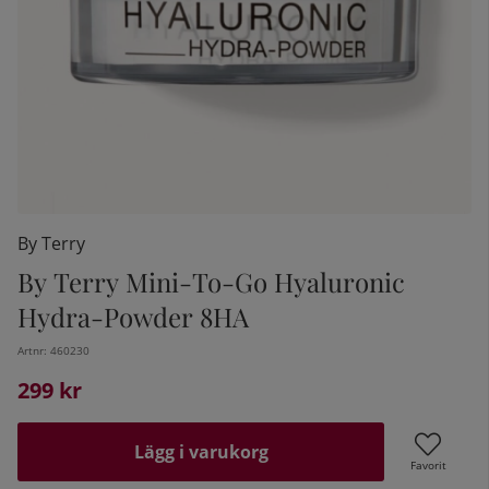
By Terry
By Terry Mini-To-Go Hyaluronic
Hydra-Powder 8HA
kelistan:
Artnr:
460230
299
kr
Lägg i varukorg
Favorit