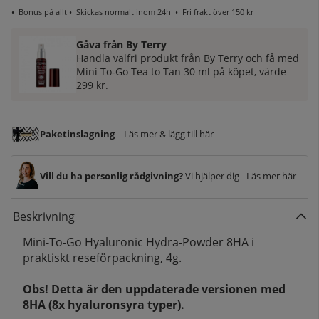
•
Bonus på allt
• Skickas normalt inom 24h •
Fri frakt över 150 kr
Gåva från By Terry
Handla valfri produkt från By Terry och få med
Mini To‑Go Tea to Tan 30 ml på köpet, värde
299 kr.
Paketinslagning
– Läs mer & lägg till här
Vill du ha personlig rådgivning?
Vi hjälper dig - Läs mer här
Beskrivning
Mini-To-Go Hyaluronic Hydra-Powder 8HA i
praktiskt reseförpackning, 4g.
Obs! Detta är den uppdaterade versionen med
8HA (8x hyaluronsyra typer).