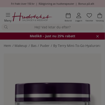
Fri frakt över 150 kr
|
Rådgivning av hudterapeuter
|
Bonus på allt
Önskel
Antal i
.
Va
An
.
Meny
Boka tid
Logga in
Favoriter
Varukorg
Medik8
– just nu 25% rabatt
Hem
Makeup
Bas
Puder
By Terry Mini-To-Go Hyaluronic
Produktbilder