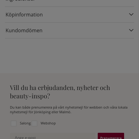
Köpinformation
Kundomdömen
Vill du ha erbjudanden, nyheter och
beauty-inspo?
Du kan både prenumerera på vårt nyhetsmejl för webben och våra lokala
nyhetsmejl för Jönköping eller Malmö.
Välj vilken lista du vill prenumerera på:
Salong
Webshop
Ange e-post