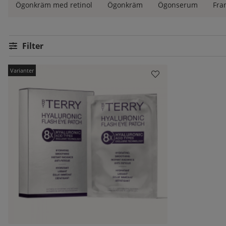
Ögonkräm med retinol
Ögonkräm
Ögonserum
Fra
Filtrera
Produkter