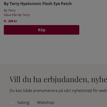
By Terry Hyaluronic Flash Eye Patch
By Terry
Gåva från By Terry
fr. 209 kr
Köp
Vill du ha erbjudanden, nyh
Du kan både prenumerera på vårt nyhetsmejl för webb
Välj vilken lista du vill prenumerera på:
Salong
Webshop