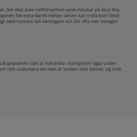
tet. Det ökar även cellförnyelsen samt minskar på dina fina
onen lite extra kärlek mellan varven kan trolla bort likväl
ligt med tunnare och känsligare och blir ofta mer benäget
Låt gelpadsen som är indränkta i härligheter ligga under
och helt underbara om man är svullen eller känner sig trött