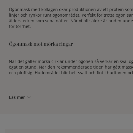
Ögonmask med kollagen ökar produktionen av ett protein som kal
linjer och rynkor runt ögonområdet. Perfekt för trötta ögon sa
ålderstecken som sena nätter. När vi blir äldre är huden unde
för torrhet.
Ögonmask mot mörka ringar
När det gäller mörka cirklar under ögonen så verkar en sval ö
ögat en stund. När den rekommenderade tiden har gått masserar
och pluffsig. Hudområdet blir helt svalt och fint i hudtonen o
Läs mer