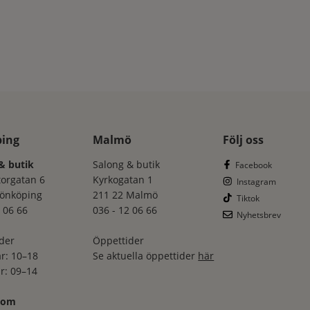
ping
Malmö
Följ oss
& butik
Salong & butik
Facebook
torgatan 6
Kyrkogatan 1
Instagram
Jönköping
211 22 Malmö
Tiktok
 06 66
036 - 12 06 66
Nyhetsbrev
der
Öppettider
r: 10–18
Se aktuella öppettider
här
r: 09–14
oom