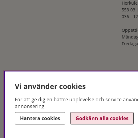
Herkule
553 03 
036 - 12
Öppetti
Måndag
Fredaga
Vi använder cookies
Hudoteket erbjuder ett no
och i butik. Med över 50 år
produkter och behandlingar
För att ge dig en bättre upplevelse och service använ
Jönköping och Malmö.
annonsering.
Copyright © Hudoteket 20
Hantera cookies
Godkänn alla cookies