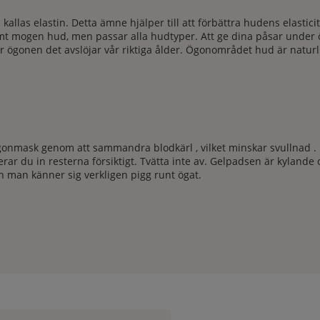
las elastin. Detta ämne hjälper till att förbättra hudens elastici
mt mogen hud, men passar alla hudtyper. Att ge dina påsar under ög
r ögonen det avslöjar vår riktiga ålder. Ögonområdet hud är natur
gonmask genom att sammandra blodkärl , vilket minskar svullnad . 
 du in resterna försiktigt. Tvätta inte av. Gelpadsen är kylande 
ch man känner sig verkligen pigg runt ögat.