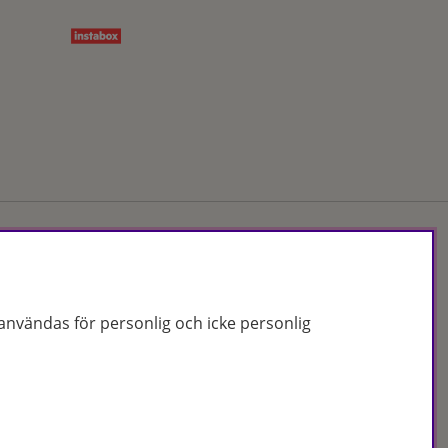
Org.nr: 556172-2066
nvändas för personlig och icke personlig