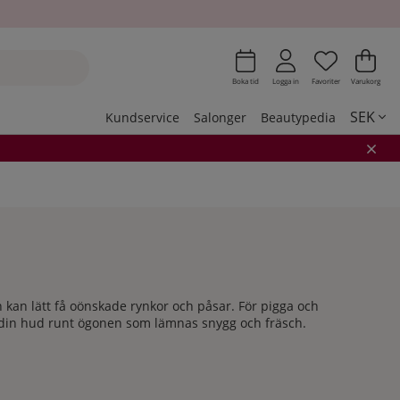
Önskeli
Antal i 
.
Var
Ant
.
Boka tid
Logga in
Favoriter
Varukorg
SEK
Kundservice
Salonger
Beautypedia
an lätt få oönskade rynkor och påsar. För pigga och
 din hud runt ögonen som lämnas snygg och fräsch.