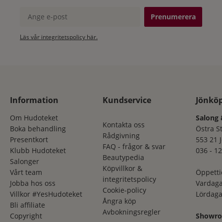
Ange e-post
Läs vår integritetspolicy här.
Information
Kundservice
Jönkö
Om Hudoteket
Salong 
Kontakta oss
Boka behandling
Östra S
Rådgivning
Presentkort
553 21 
FAQ - frågor & svar
Klubb Hudoteket
036 - 12
Beautypedia
Salonger
Köpvillkor &
Vårt team
Öppetti
integritetspolicy
Jobba hos oss
Vardaga
Cookie-policy
Villkor #YesHudoteket
Lördaga
Ångra köp
Bli affiliate
Avbokningsregler
Copyright
Showr