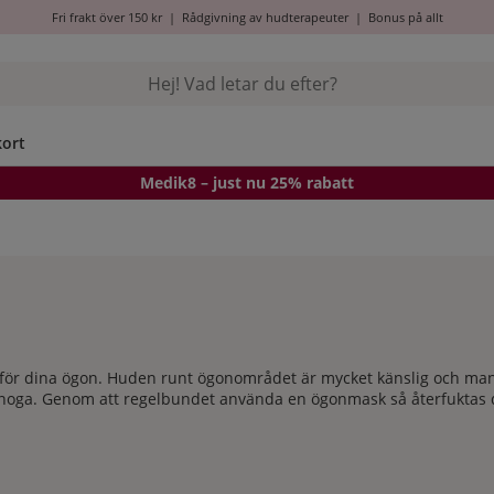
Fri frakt över 150 kr
|
Rådgivning av hudterapeuter
|
Bonus på allt
kort
Medik8
– just nu 25% rabatt
ör dina ögon. Huden runt ögonområdet är mycket känslig och man k
 noga. Genom att regelbundet använda en ögonmask så återfuktas