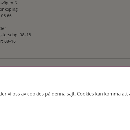
svägen 6
Jönköping
 06 66
der
–torsdag: 08–18
r: 08–16
ga utvalt sortiment inom hudvård, hårvård och makeup – både online
s erfarenhet och utbildade hudterapeuter hjälper vi dig att hitta rätt
 för just dina behov. Handla enkelt på hudoteket.se eller besök oss i
der vi oss av cookies på denna sajt.
Cookies kan komma att a
25