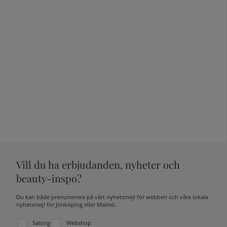
Vill du ha erbjudanden, nyheter och
beauty-inspo?
Du kan både prenumerera på vårt nyhetsmejl för webben och våra lokala
nyhetsmejl för Jönköping eller Malmö.
Välj vilken lista du vill prenumerera på:
Salong
Webshop