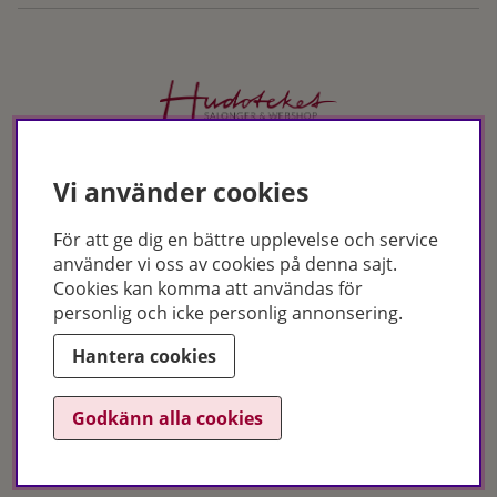
Hudoteket erbjuder ett noga utvalt sortiment inom hudvård, hårvård och
makeup – både online och i butik. Med över 50 års erfarenhet och
Vi använder cookies
utbildade hudterapeuter hjälper vi dig att hitta rätt produkter och
behandlingar för just dina behov. Handla enkelt på hudoteket.se eller
För att ge dig en bättre upplevelse och service
besök oss i Jönköping och Malmö.
använder vi oss av cookies på denna sajt.
Copyright © Hudoteket 2025
Cookies kan komma att användas för
personlig och icke personlig annonsering.
Org.nr: 556172-2066
Hantera cookies
Godkänn alla cookies