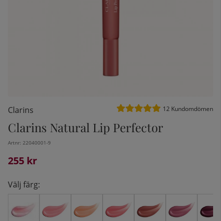
Medelbetyg 5 av 5 Antal bet
Clarins
12
Kundomdömen
Clarins Natural Lip Perfector
Artnr:
22040001-9
kelistan:
255
kr
Välj färg: