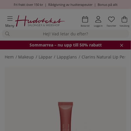
Fri frakt över 150 kr
|
Rådgivning av hudterapeuter
|
Bonus på allt
Önskel
Antal i
.
Va
An
.
Meny
Boka tid
Logga in
Favoriter
Varukorg
Somm
arrea – nu upp till 50% rabatt
Hem
Makeup
Läppar
Läppglans
Clarins Natural Lip Perfe
Produktbilder