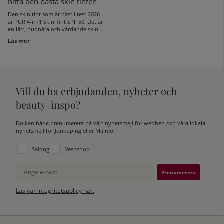
hitta den bästa skin tinten
Den skin tint som är bäst i test 2026
är PÜR 4-in-1 Skin Tint SPF 50. Det är
en lätt, hudnära och vårdande skin
tint som passar alla hudtyper,
Läs mer
jämnar ut hudtonen fint och ger
huden en naturlig finish utan att
kännas tung. Här kommer fler tips på
de bästa skin tint-produkterna 2026,
utvalda för olika hudtyper, behov
och önskad finish.
Vill du ha erbjudanden, nyheter och
beauty-inspo?
Du kan både prenumerera på vårt nyhetsmejl för webben och våra lokala
nyhetsmejl för Jönköping eller Malmö.
Välj vilken lista du vill prenumerera på:
Salong
Webshop
Ange e-post
Läs vår integritetspolicy här.