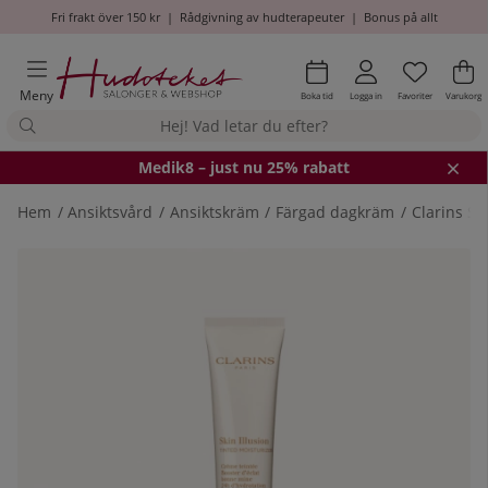
Fri frakt över 150 kr
|
Rådgivning av hudterapeuter
|
Bonus på allt
Önskel
Antal i
.
Va
An
.
Meny
Boka tid
Logga in
Favoriter
Varukorg
Medik8
– just nu 25% rabatt
Hem
Ansiktsvård
Ansiktskräm
Färgad dagkräm
Clarins Sk
Produktbilder