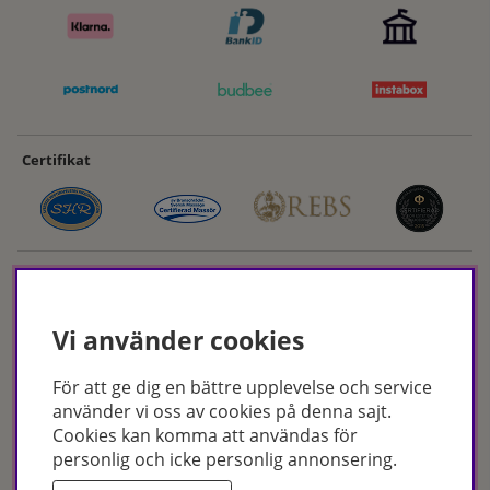
Certifikat
Vi använder cookies
För att ge dig en bättre upplevelse och service
Hudoteket erbjuder ett noga utvalt sortiment inom hudvård, hårvård och
använder vi oss av cookies på denna sajt.
makeup – både online och i butik. Med över 50 års erfarenhet och
Cookies kan komma att användas för
utbildade hudterapeuter hjälper vi dig att hitta rätt produkter och
personlig och icke personlig annonsering.
behandlingar för just dina behov. Handla enkelt på hudoteket.se eller
besök oss i Jönköping och Malmö.