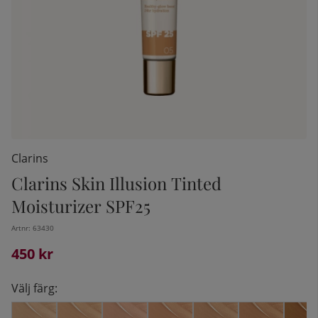
Clarins
Clarins Skin Illusion Tinted
Moisturizer SPF25
kelistan:
Artnr:
63430
450
kr
Välj färg: