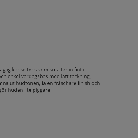
aglig konsistens som smälter in fint i
 och enkel vardagsbas med lätt täckning,
 jämna ut hudtonen, få en fräschare finish och
gör huden lite piggare.