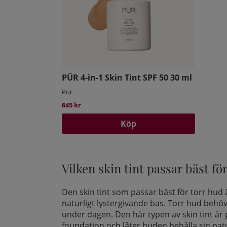
PÜR 4-in-1 Skin Tint SPF 50 30 ml
Pür
645 kr
Köp
Vilken skin tint passar bäst fö
Den skin tint som passar bäst för torr hud
naturligt lystergivande bas. Torr hud behö
under dagen.
Den här typen av skin tint är p
foundation och låter huden behålla sin natu