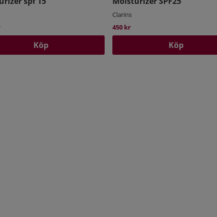
urizer spf 15
Moisturizer SPF25
Clarins
r
450 kr
Köp
Köp