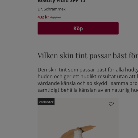
Beauty Fluid SPF 15
Dr. Schrammek
432 kr
Ordinarie pris:
720 kr
Köp
Vilken skin tint passar bäst fö
Den skin tint som passar bäst för alla hudt
huden och ger ett hudlikt resultat utan att
vårdande känsla och solskydd i samma pr
samtidigt behålla känslan av en naturlig hud