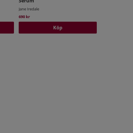
Serum
Jane Iredale
690 kr
Köp