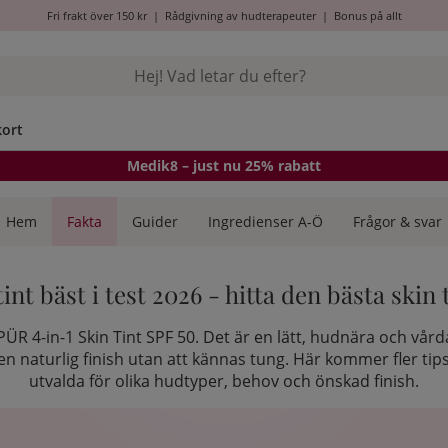
Fri frakt över 150 kr
|
Rådgivning av hudterapeuter
|
Bonus på allt
kort
Medik8
– just nu 25% rabatt
Hem
Fakta
Guider
Ingredienser A-Ö
Frågor & svar
tint bäst i test 2026 - hitta den bästa skin 
 PÜR 4-in-1 Skin Tint SPF 50. Det är en lätt, hudnära och vår
n naturlig finish utan att kännas tung. Här kommer fler tips
utvalda för olika hudtyper, behov och önskad finish.