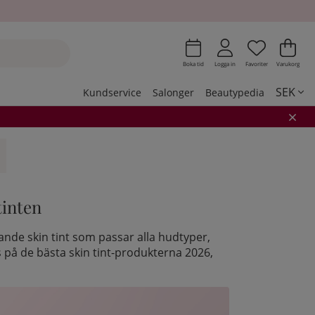
Önskeli
Antal i 
.
Var
Ant
.
Boka tid
Logga in
Favoriter
Varukorg
SEK
Kundservice
Salonger
Beautypedia
tinten
dande skin tint som passar alla hudtyper,
 på de bästa skin tint-produkterna 2026,