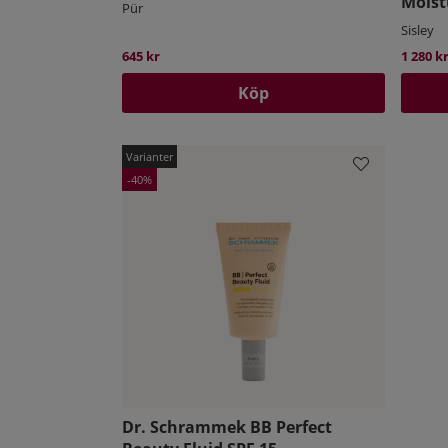
Moist
Pür
Sisley
645 kr
1 280 k
Köp
40
Dr. Schrammek BB Perfect