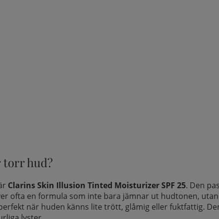
r torr hud?
 är
Clarins Skin Illusion Tinted Moisturizer SPF 25
. Den pas
ver ofta en formula som inte bara jämnar ut hudtonen, utan
erfekt när huden känns lite trött, glåmig eller fuktfattig. Den
rliga lyster.