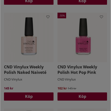
Köp
Köp
30
CND Vinylux Weekly
CND Vinylux Weekly
Polish Naked Naiveté
Polish Hot Pop Pink
CND Vinylux
CND Vinylux
145 kr
102 kr
Ordinarie pris:
145 kr
Köp
Köp