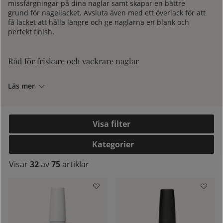
missfärgningar på dina naglar samt skapar en bättre
grund för nagellacket. Avsluta även med ett överlack för att
få lacket att hålla längre och ge naglarna en blank och
perfekt finish.
Råd för friskare och vackrare naglar
Läs mer
Återfukta
Efter att du har tvättat händerna ska du alltid använda
handcreme
. Detta förhindrar huden att torka ut och
återfuktar dina naglar, vilket gör att de växer sig friskare
Filtrera
och starkare.
Kategorier
kelistan:
Fila
Visar
32
av
75
artiklar
Använd en
nagelfil
för att uppnå önskad längd och form.
Detta kommer att hindra dem från att gå av eller bli
kantstötta.
Olja
Använd oljor för att vårda och behålla den naturliga