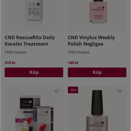
nageln.
För bästa resultat ska du använda
en
nagelpenna
tillsammans med denna
nagelolja
.
CND RescueRXx Daily
CND Vinylux Weekly
Keratin Treatment
Polish Negligee
CND Vinylux
CND Vinylux
315 kr
145 kr
Köp
Köp
30