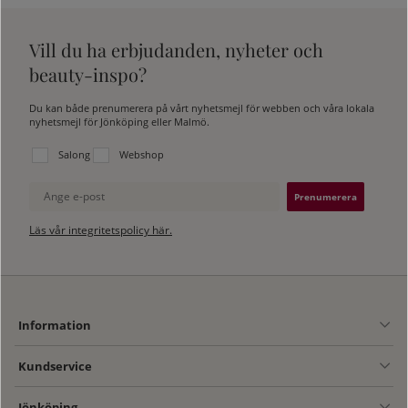
Vill du ha erbjudanden, nyheter och
beauty-inspo?
Du kan både prenumerera på vårt nyhetsmejl för webben och våra lokala
nyhetsmejl för Jönköping eller Malmö.
Välj vilken lista du vill prenumerera på:
Salong
Webshop
Ange e-post
Läs vår integritetspolicy här.
Information
Kundservice
Jönköping