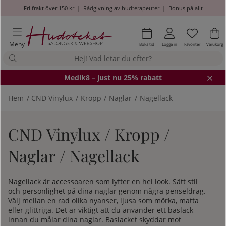
Fri frakt över 150 kr
|
Rådgivning av hudterapeuter
|
Bonus på allt
Önskel
Antal i
.
Va
An
.
Meny
Boka tid
Logga in
Favoriter
Varukorg
Medik8
– just nu 25% rabatt
Hem
CND Vinylux
Kropp
Naglar
Nagellack
CND Vinylux / Kropp /
Naglar / Nagellack
Nagellack är accessoaren som lyfter en hel look. Sätt stil
och personlighet på dina naglar genom några penseldrag.
Välj mellan en rad olika nyanser, ljusa som mörka, matta
eller glittriga. Det är viktigt att du använder ett baslack
innan du målar dina naglar. Baslacket skyddar mot