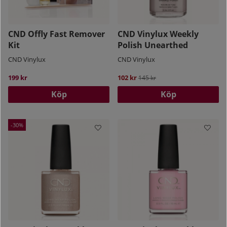
CND Offly Fast Remover
CND Vinylux Weekly
Kit
Polish Unearthed
CND Vinylux
CND Vinylux
199 kr
102 kr
Ordinarie pris:
145 kr
Köp
Köp
30