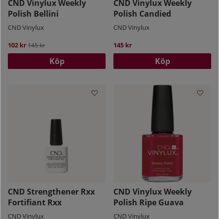
CND Vinylux Weekly
CND Vinylux Weekly
Polish Bellini
Polish Candied
CND Vinylux
CND Vinylux
102 kr
Ordinarie pris:
145 kr
145 kr
Köp
Köp
CND Strengthener Rxx
CND Vinylux Weekly
Fortifiant Rxx
Polish Ripe Guava
CND Vinylux
CND Vinylux