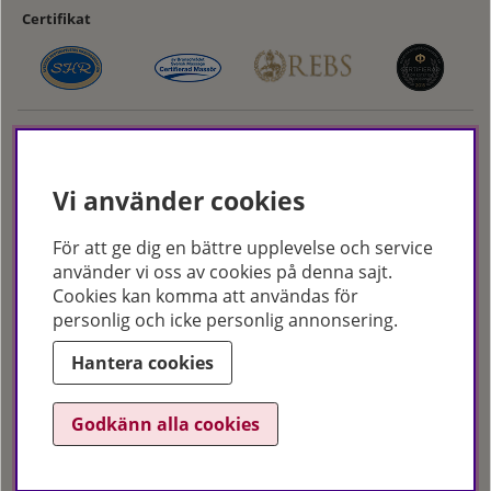
Certifikat
Vi använder cookies
För att ge dig en bättre upplevelse och service
Hudoteket erbjuder ett noga utvalt sortiment inom hudvård, hårvård och
använder vi oss av cookies på denna sajt.
makeup – både online och i butik. Med över 50 års erfarenhet och
Cookies kan komma att användas för
utbildade hudterapeuter hjälper vi dig att hitta rätt produkter och
personlig och icke personlig annonsering.
behandlingar för just dina behov. Handla enkelt på hudoteket.se eller
besök oss i Jönköping och Malmö.
Hantera cookies
Copyright © Hudoteket 2025
Godkänn alla cookies
Org.nr: 556172-2066