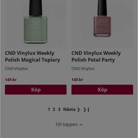
CND Vinylux Weekly
CND Vinylux Weekly
Polish Magical Topiary
Polish Petal Party
CND Vinylux
CND Vinylux
145 kr
145 kr
Köp
Köp
1
2
3
Nästa
❯
❯❙
Till toppen