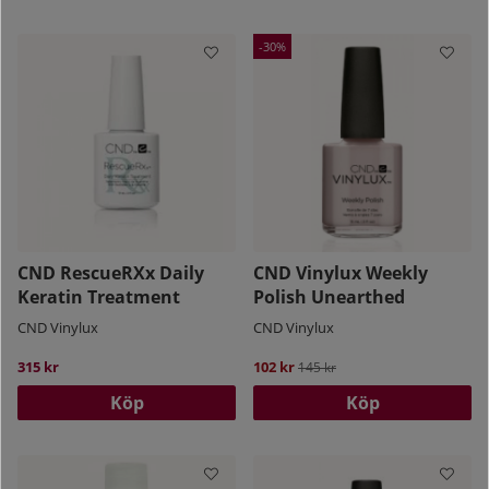
30
CND RescueRXx Daily
CND Vinylux Weekly
Keratin Treatment
Polish Unearthed
CND Vinylux
CND Vinylux
315 kr
102 kr
Ordinarie pris:
145 kr
Köp
Köp