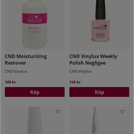
CND Moisturizing
CND Vinylux Weekly
Remover
Polish Negligee
CND Vinylux
CND Vinylux
109 kr
145 kr
Köp
Köp