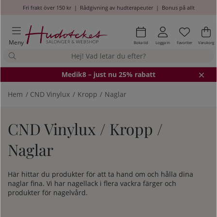
Fri frakt över 150 kr
|
Rådgivning av hudterapeuter
|
Bonus på allt
Önskel
Antal i
.
Va
An
.
Meny
Boka tid
Logga in
Favoriter
Varukorg
Medik8
– just nu 25% rabatt
Hem
CND Vinylux
Kropp
Naglar
CND Vinylux / Kropp /
Naglar
Här hittar du produkter för att ta hand om och hålla dina
naglar fina. Vi har nagellack i flera vackra färger och
produkter för nagelvård.