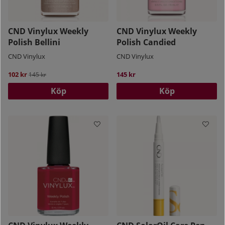
CND Vinylux Weekly
CND Vinylux Weekly
Polish Bellini
Polish Candied
CND Vinylux
CND Vinylux
102 kr
Ordinarie pris:
145 kr
145 kr
Köp
Köp