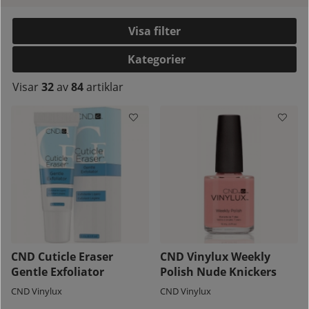
Filtrera
Kategorier
Visar
32
av
84
artiklar
kelistan:
CND Cuticle Eraser
CND Vinylux Weekly
Gentle Exfoliator
Polish Nude Knickers
CND Vinylux
CND Vinylux