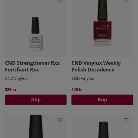
CND Strengthener Rxx
CND Vinylux Weekly
Fortifiant Rxx
Polish Decadence
CND Vinylux
CND Vinylux
329 kr
145 kr
Köp
Köp