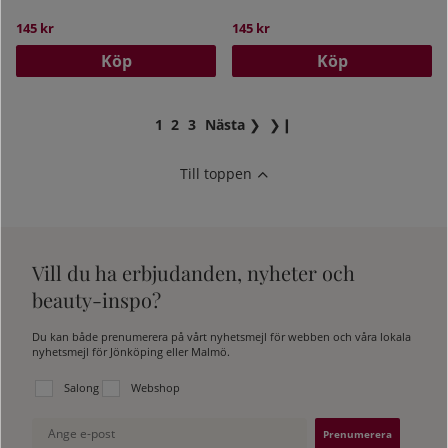
145 kr
145 kr
Köp
Köp
1
2
3
Nästa
❯
❯❙
Till toppen
Vill du ha erbjudanden, nyheter och
beauty-inspo?
Du kan både prenumerera på vårt nyhetsmejl för webben och våra lokala
nyhetsmejl för Jönköping eller Malmö.
Välj vilken lista du vill prenumerera på:
Salong
Webshop
Ange e-post