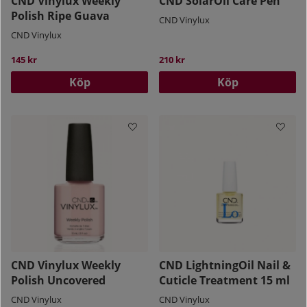
CND Vinylux Weekly
CND SolarOil Care Pen
Polish Ripe Guava
CND Vinylux
CND Vinylux
145 kr
210 kr
Köp
Köp
CND Vinylux Weekly
CND LightningOil Nail &
Polish Uncovered
Cuticle Treatment 15 ml
CND Vinylux
CND Vinylux