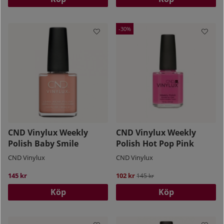
30
CND Vinylux Weekly
CND Vinylux Weekly
Polish Baby Smile
Polish Hot Pop Pink
CND Vinylux
CND Vinylux
145 kr
102 kr
Ordinarie pris:
145 kr
Köp
Köp