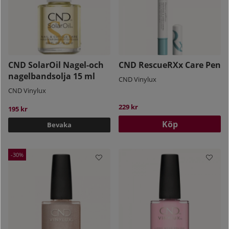
CND SolarOil Nagel-och
CND RescueRXx Care Pen
nagelbandsolja 15 ml
CND Vinylux
CND Vinylux
229 kr
195 kr
Köp
Bevaka
30