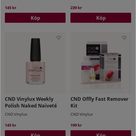
145 kr
239 kr
Köp
Köp
CND Vinylux Weekly
CND Offly Fast Remover
Polish Naked Naiveté
Kit
CND Vinylux
CND Vinylux
145 kr
199 kr
Köp
Köp