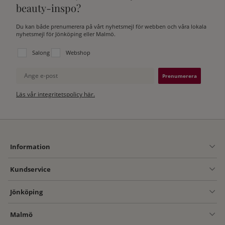
beauty-inspo?
Du kan både prenumerera på vårt nyhetsmejl för webben och våra lokala
nyhetsmejl för Jönköping eller Malmö.
Välj vilken lista du vill prenumerera på:
Salong
Webshop
Ange e-post
Läs vår integritetspolicy här.
Information
Kundservice
Jönköping
Malmö