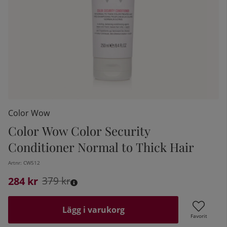
Color Wow
Color Wow Color Security
Conditioner Normal to Thick Hair
kelistan:
Artnr:
CW512
284
Ordinarie pris:
kr
379
kr
Lägg i varukorg
Favorit