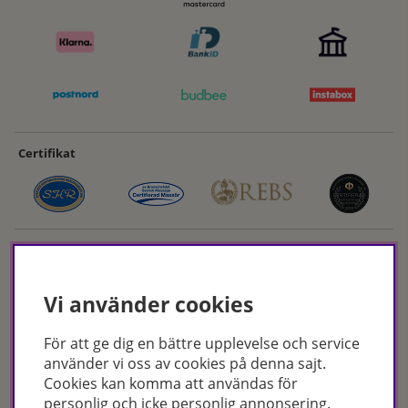
Certifikat
Vi använder cookies
För att ge dig en bättre upplevelse och service
Hudoteket erbjuder ett noga utvalt sortiment inom hudvård, hårvård och
använder vi oss av cookies på denna sajt.
makeup – både online och i butik. Med över 50 års erfarenhet och
Cookies kan komma att användas för
utbildade hudterapeuter hjälper vi dig att hitta rätt produkter och
personlig och icke personlig annonsering.
behandlingar för just dina behov. Handla enkelt på hudoteket.se eller