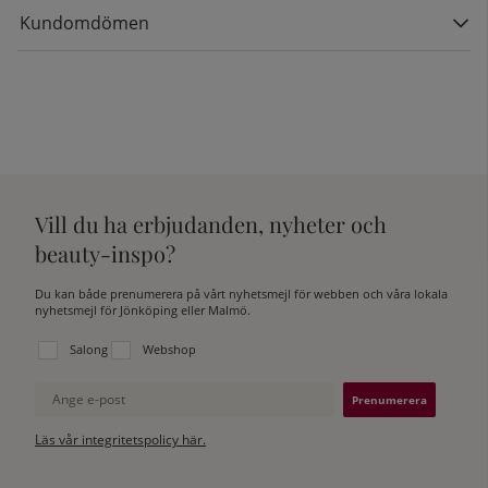
Kundomdömen
Vill du ha erbjudanden, nyheter och
beauty-inspo?
Du kan både prenumerera på vårt nyhetsmejl för webben och våra lokala
nyhetsmejl för Jönköping eller Malmö.
Välj vilken lista du vill prenumerera på:
Salong
Webshop
Ange e-post
Läs vår integritetspolicy här.