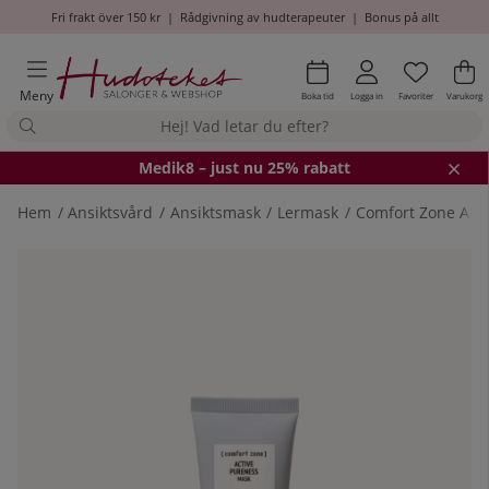
Fri frakt över 150 kr
|
Rådgivning av hudterapeuter
|
Bonus på allt
Önskel
Antal i
.
Va
An
.
Meny
Boka tid
Logga in
Favoriter
Varukorg
Medik8
– just nu 25% rabatt
Hem
Ansiktsvård
Ansiktsmask
Lermask
Comfort Zone Act
Produktbilder