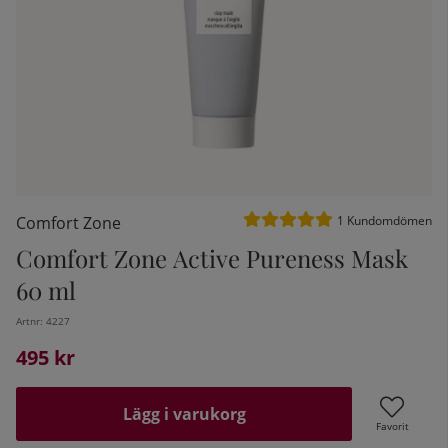
Medelbetyg 5 av 5 Antal be
Comfort Zone
1
Kundomdömen
Comfort Zone Active Pureness Mask
60 ml
kelistan:
Artnr:
4227
495
kr
Lägg i varukorg
Favorit