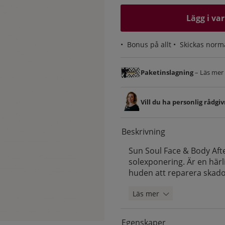
Lägg i va
•
Bonus på allt
• Skickas norm
Paketinslagning
– Läs mer &
Vill du ha personlig rådgi
Beskrivning
Sun Soul Face & Body Aft
solexponering. Är en här
huden att reparera skad
Läs mer
Egenskaper