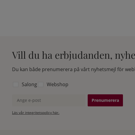
Vill du ha erbjudanden, nyh
Du kan både prenumerera på vårt nyhetsmejl för webb
Välj vilken lista du vill prenumerera på:
Salong
Webshop
Ange e-post
Läs vår integritetspolicy här.