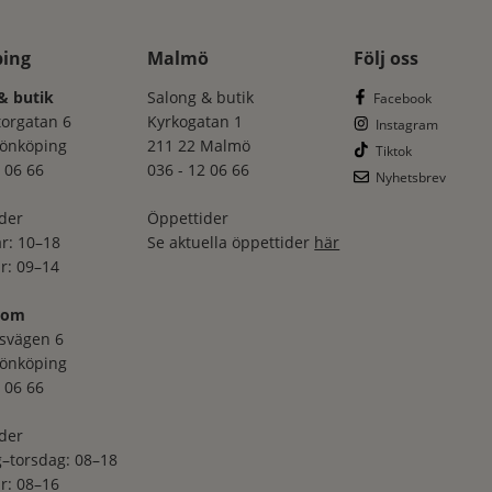
ping
Malmö
Följ oss
& butik
Salong & butik
Facebook
torgatan 6
Kyrkogatan 1
Instagram
Jönköping
211 22 Malmö
Tiktok
 06 66
036 - 12 06 66
Nyhetsbrev
der
Öppettider
r: 10–18
Se aktuella öppettider
här
r: 09–14
oom
svägen 6
Jönköping
 06 66
der
–torsdag: 08–18
r: 08–16