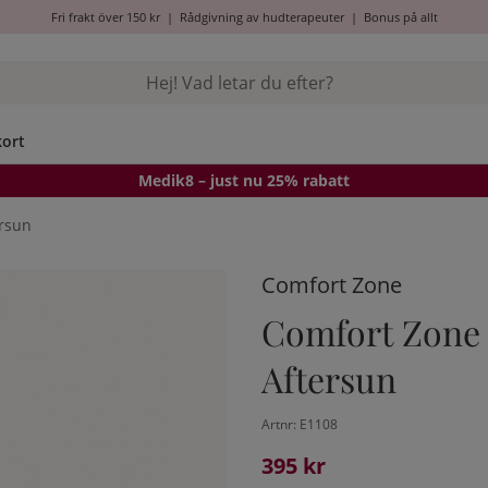
Fri frakt över 150 kr
|
Rådgivning av hudterapeuter
|
Bonus på allt
kort
Medik8
– just nu 25% rabatt
ersun
Comfort Zone
Comfort Zone 
Aftersun
Artnr:
E1108
395
kr