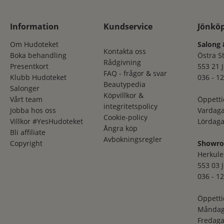
Information
Kundservice
Jönkö
Om Hudoteket
Salong 
Kontakta oss
Boka behandling
Östra S
Rådgivning
Presentkort
553 21 
FAQ - frågor & svar
Klubb Hudoteket
036 - 12
Beautypedia
Salonger
Köpvillkor &
Vårt team
Öppetti
integritetspolicy
Jobba hos oss
Vardaga
Cookie-policy
Villkor #YesHudoteket
Lördaga
Ångra köp
Bli affiliate
Avbokningsregler
Copyright
Showr
Herkule
553 03 
036 - 12
Öppetti
Måndag
Fredaga