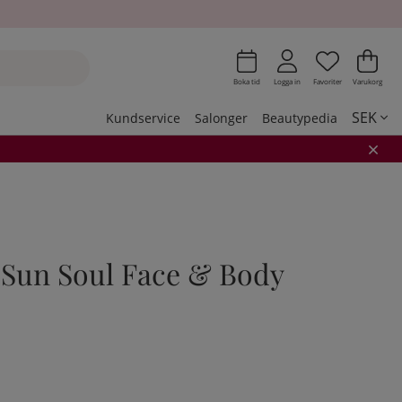
Önskeli
Antal i 
.
Var
Ant
.
Boka tid
Logga in
Favoriter
Varukorg
SEK
Kundservice
Salonger
Beautypedia
Sun Soul Face & Body