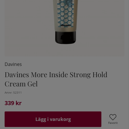
Davines
Davines More Inside Strong Hold
Cream Gel
kelistan:
Artnr:
52311
339
kr
Lägg i varukorg
Favorit