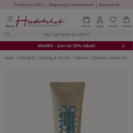
Fri frakt över 150 kr
|
Rådgivning av hudterapeuter
|
Bonus på allt
Önskel
Antal i
.
Va
An
.
Meny
Boka tid
Logga in
Favoriter
Varukorg
Medik8
– just nu 25% rabatt
Hem
Hårvård
Styling & Finish
Hårvax
Davines More Inside
Produktbilder