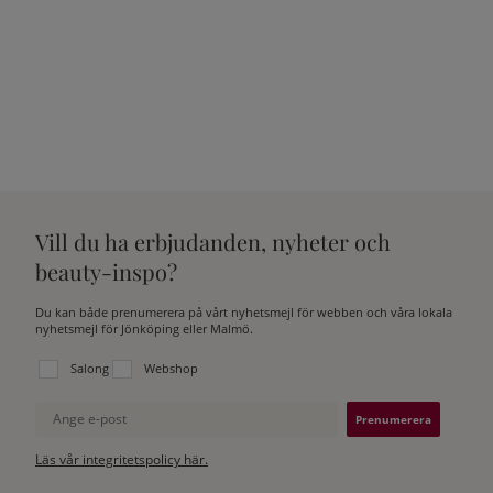
Vill du ha erbjudanden, nyheter och
beauty-inspo?
Du kan både prenumerera på vårt nyhetsmejl för webben och våra lokala
nyhetsmejl för Jönköping eller Malmö.
Välj vilken lista du vill prenumerera på:
Salong
Webshop
Ange e-post
Läs vår integritetspolicy här.