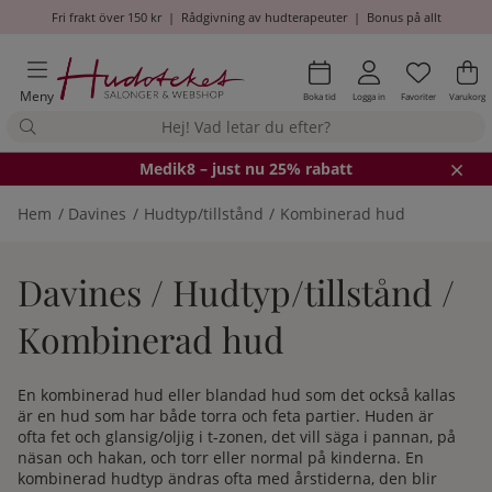
Fri frakt över 150 kr
|
Rådgivning av hudterapeuter
|
Bonus på allt
Önskel
Antal i
.
Va
An
.
Meny
Boka tid
Logga in
Favoriter
Varukorg
Medik8
– just nu 25% rabatt
Hem
Davines
Hudtyp/tillstånd
Kombinerad hud
Davines / Hudtyp/tillstånd /
Kombinerad hud
En kombinerad hud eller blandad hud som det också kallas
är en hud som har både torra och feta partier. Huden är
ofta fet och glansig/oljig i t-zonen, det vill säga i pannan, på
näsan och hakan, och torr eller normal på kinderna. En
kombinerad hudtyp ändras ofta med årstiderna, den blir