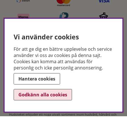
Vi använder cookies
För att ge dig en bättre upplevelse och service
Certifikat
använder vi oss av cookies på denna sajt.
Cookies kan komma att användas för
personlig och icke personlig annonsering.
Hantera cookies
Godkänn alla cookies
Hudoteket erbjuder ett noga utvalt sortiment inom hudvård, hårvård och
makeup – både online och i butik. Med över 50 års erfarenhet och
utbildade hudterapeuter hjälper vi dig att hitta rätt produkter och