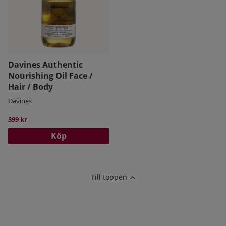
varmt välkommen att höra av dig till vår kundtjänst. Du
hittar kontaktuppgifter
här
.
Davines Authentic
Nourishing Oil Face /
Hair / Body
Davines
399 kr
Köp
Till toppen