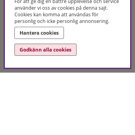
För att ge dig en bättre upplevelse och service
använder vi oss av cookies på denna sajt.
Cookies kan komma att användas för
personlig och icke personlig annonsering.
Certifikat
Hantera cookies
Godkänn alla cookies
Hudoteket erbjuder ett noga utvalt sortiment inom hudvård, hårvård och
makeup – både online och i butik. Med över 50 års erfarenhet och
utbildade hudterapeuter hjälper vi dig att hitta rätt produkter och
behandlingar för just dina behov. Handla enkelt på hudoteket.se eller
besök oss i Jönköping och Malmö.
Copyright © Hudoteket 2025