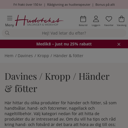
Fri frakt över 150 kr
|
Rådgivning av hudterapeuter
|
Bonus på allt
Önskel
Antal i
.
Va
An
.
Meny
Boka tid
Logga in
Favoriter
Varukorg
Medik8
– just nu 25% rabatt
Hem
Davines
Kropp
Händer & fötter
Davines / Kropp / Händer
& fötter
Här hittar du olika produkter för händer och fötter, så som
handtvålar, hand- och fotcremer, nagellack och
nageltillbehör. Välj kategori nedan för att hitta de
produkter du är intresserad av. Om du vill ha tips och råd
kring hand- och fotvård är det bara att höra av dig till oss;