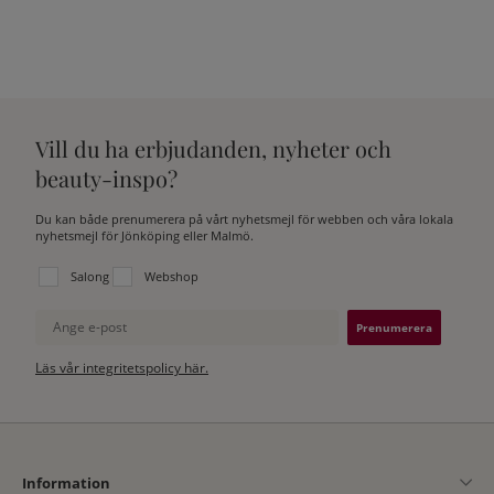
Vill du ha erbjudanden, nyheter och
beauty-inspo?
Du kan både prenumerera på vårt nyhetsmejl för webben och våra lokala
nyhetsmejl för Jönköping eller Malmö.
Välj vilken lista du vill prenumerera på:
Salong
Webshop
Ange e-post
Läs vår integritetspolicy här.
Information