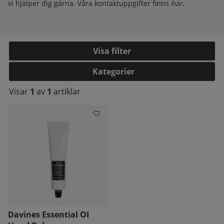
vi hjälper dig gärna. Våra kontaktuppgifter finns
här
.
Filtrera
Kategorier
Visar
1
av
1
artiklar
kelistan:
Davines Essential OI