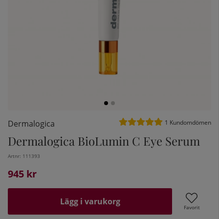
Medelbetyg 5 av 5 Antal be
Dermalogica
1
Kundomdömen
Dermalogica BioLumin C Eye Serum
kelistan:
Artnr:
111393
945
kr
Lägg i varukorg
Favorit