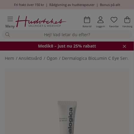
Fri frakt över 150 kr
|
Rådgivning av hudterapeuter
|
Bonus på allt
Önskel
Antal i
.
Va
An
.
Meny
Boka tid
Logga in
Favoriter
Varukorg
Medik8
– just nu 25% rabatt
Hem
Ansiktsvård
Ögon
Dermalogica BioLumin C Eye Serum
Produktbilder