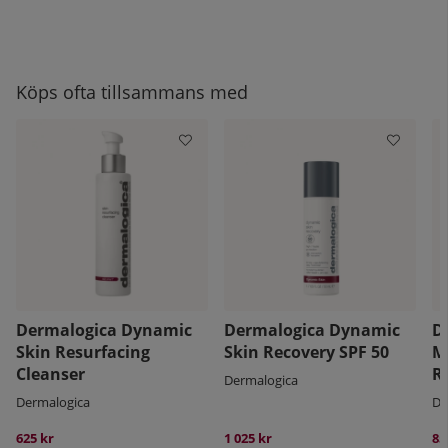
Köps ofta tillsammans med
Dermalogica Dynamic
Dermalogica Dynamic
D
Skin Resurfacing
Skin Recovery SPF 50
M
Cleanser
R
Dermalogica
Dermalogica
De
625 kr
1 025 kr
85