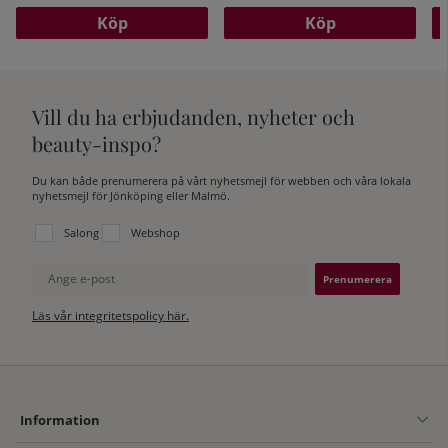
Köp
Köp
Vill du ha erbjudanden, nyheter och
beauty-inspo?
Du kan både prenumerera på vårt nyhetsmejl för webben och våra lokala
nyhetsmejl för Jönköping eller Malmö.
Välj vilken lista du vill prenumerera på:
Salong
Webshop
Ange e-post
Läs vår integritetspolicy här.
Information