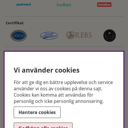
Certifikat
Vi använder cookies
För att ge dig en bättre upplevelse och service
Hudoteket erbjuder ett noga utvalt sortiment inom hudvård, hårvård och
använder vi oss av cookies på denna sajt.
makeup – både online och i butik. Med över 50 års erfarenhet och
Cookies kan komma att användas för
utbildade hudterapeuter hjälper vi dig att hitta rätt produkter och
personlig och icke personlig annonsering.
behandlingar för just dina behov. Handla enkelt på hudoteket.se eller
besök oss i Jönköping och Malmö.
Hantera cookies
Copyright © Hudoteket 2025