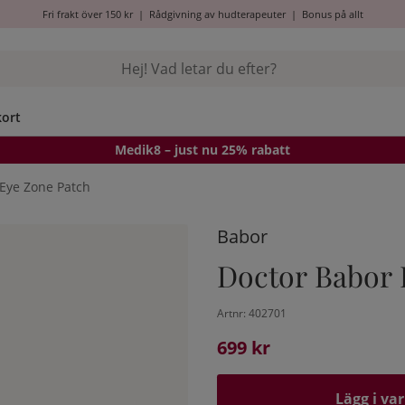
Fri frakt över 150 kr
|
Rådgivning av hudterapeuter
|
Bonus på allt
kort
Medik8
– just nu 25% rabatt
Eye Zone Patch
Babor
Doctor Babor 
Artnr:
402701
699
kr
Lägg i va