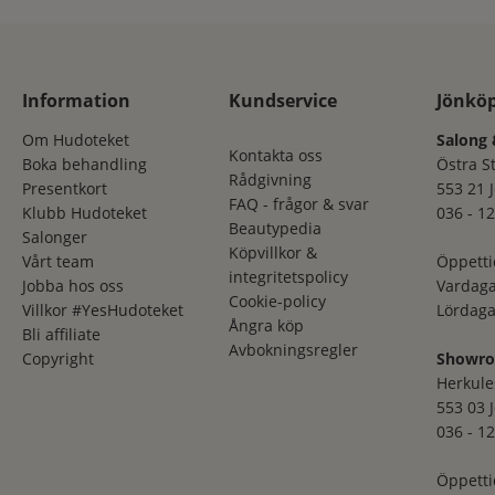
Information
Kundservice
Jönkö
Om Hudoteket
Salong 
Kontakta oss
Boka behandling
Östra S
Rådgivning
Presentkort
553 21 
FAQ - frågor & svar
Klubb Hudoteket
036 - 12
Beautypedia
Salonger
Köpvillkor &
Vårt team
Öppetti
integritetspolicy
Jobba hos oss
Vardaga
Cookie-policy
Villkor #YesHudoteket
Lördaga
Ångra köp
Bli affiliate
Avbokningsregler
Copyright
Showr
Herkule
553 03 
036 - 12
Öppetti