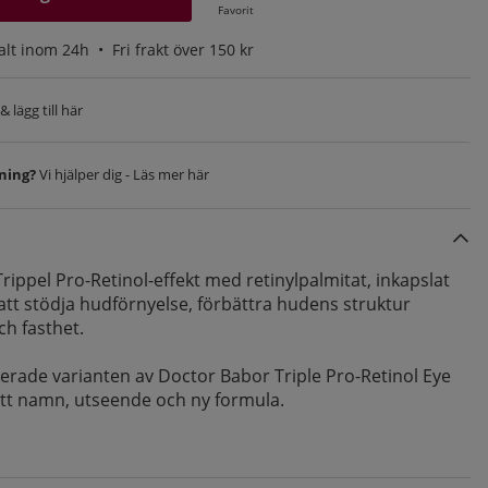
Favorit
alt inom 24h •
Fri frakt över 150 kr
 lägg till här
vning?
Vi hjälper dig - Läs mer här
ippel Pro-Retinol-effekt med retinylpalmitat, inkapslat
 att stödja hudförnyelse, förbättra hudens struktur
ch fasthet.
erade varianten av Doctor Babor Triple Pro-Retinol Eye
tt namn, utseende och ny formula.