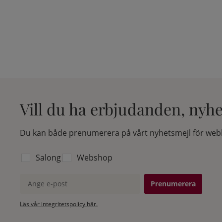
Vill du ha erbjudanden, nyh
Du kan både prenumerera på vårt nyhetsmejl för webb
Välj vilken lista du vill prenumerera på:
Salong
Webshop
Ange e-post
Läs vår integritetspolicy här.