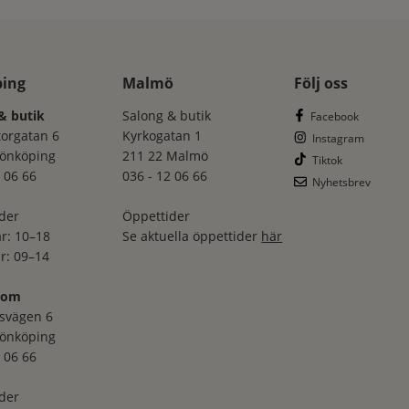
ping
Malmö
Följ oss
& butik
Salong & butik
Facebook
torgatan 6
Kyrkogatan 1
Instagram
Jönköping
211 22 Malmö
Tiktok
 06 66
036 - 12 06 66
Nyhetsbrev
der
Öppettider
r: 10–18
Se aktuella öppettider
här
r: 09–14
oom
svägen 6
Jönköping
 06 66
der