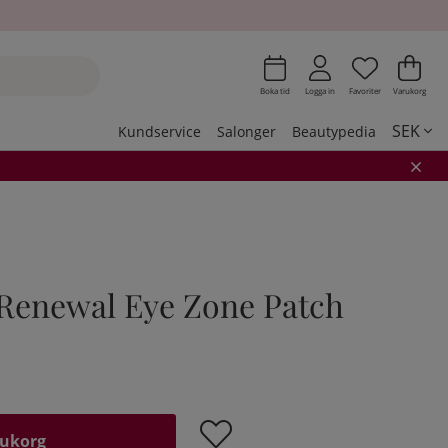
Önskeli
Antal i 
.
Var
Ant
.
Boka tid
Logga in
Favoriter
Varukorg
SEK
Kundservice
Salonger
Beautypedia
Renewal Eye Zone Patch
rukorg