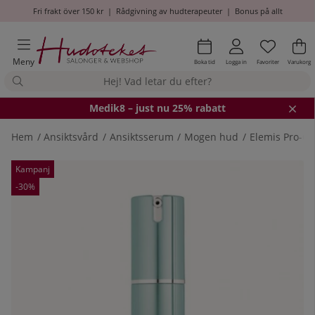
Fri frakt över 150 kr
|
Rådgivning av hudterapeuter
|
Bonus på allt
Önskel
Antal i
.
Va
An
.
Meny
Boka tid
Logga in
Favoriter
Varukorg
Medik8
– just nu 25% rabatt
Hem
Ansiktsvård
Ansiktsserum
Mogen hud
Elemis Pro-Co
Produktbilder
Kampanj
-30%