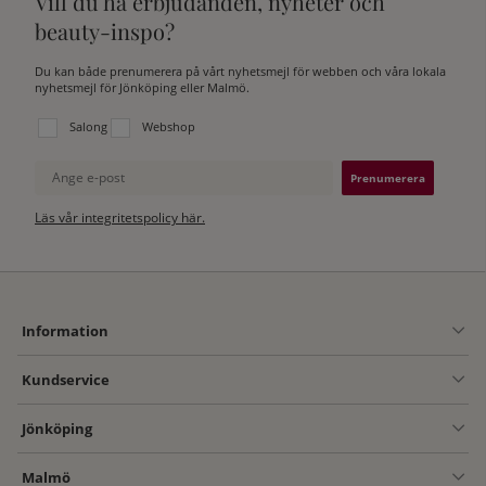
Vill du ha erbjudanden, nyheter och
beauty-inspo?
Du kan både prenumerera på vårt nyhetsmejl för webben och våra lokala
nyhetsmejl för Jönköping eller Malmö.
Välj vilken lista du vill prenumerera på:
Salong
Webshop
Ange e-post
Läs vår integritetspolicy här.
Information
Kundservice
Jönköping
Malmö