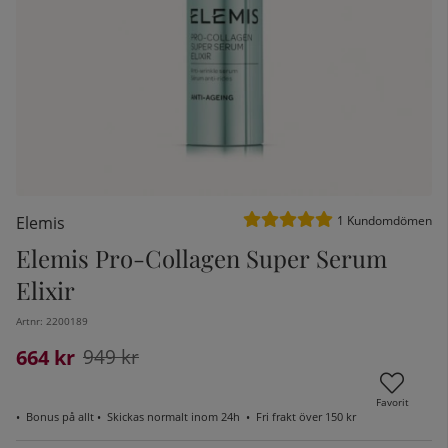
Medelbetyg 5 av 5 Antal be
Elemis
1
Kundomdömen
Elemis Pro-Collagen Super Serum
Elixir
kelistan:
Artnr:
2200189
664
Ordinarie pris:
kr
949
kr
Favorit
•
Bonus på allt
• Skickas normalt inom 24h •
Fri frakt över 150 kr