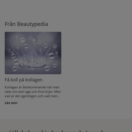
Från Beautypedia
Få koll på kollagen
Kollagen är återkommande när man
talar om anti-age och fina linjer. Men
vad är det egentligen och vad menas
med en minskad
Läs mer
kollagenproduktion? Vi reder ut alla
frågor och guidar dig till hur du
faktiskt kan skydda det.