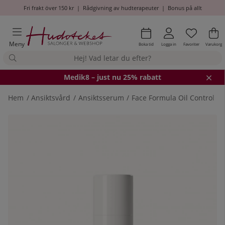
Fri frakt över 150 kr
|
Rådgivning av hudterapeuter
|
Bonus på allt
Önskel
Antal i
.
Va
An
.
Meny
Boka tid
Logga in
Favoriter
Varukorg
Medik8
– just nu 25% rabatt
Hem
Ansiktsvård
Ansiktsserum
Face Formula Oil Control S
Produktbilder