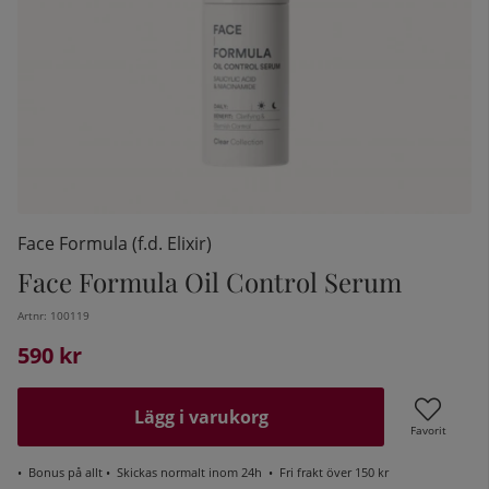
Face Formula (f.d. Elixir)
Face Formula Oil Control Serum
Artnr:
100119
kelistan:
590
kr
Lägg i varukorg
Favorit
•
Bonus på allt
• Skickas normalt inom 24h •
Fri frakt över 150 kr