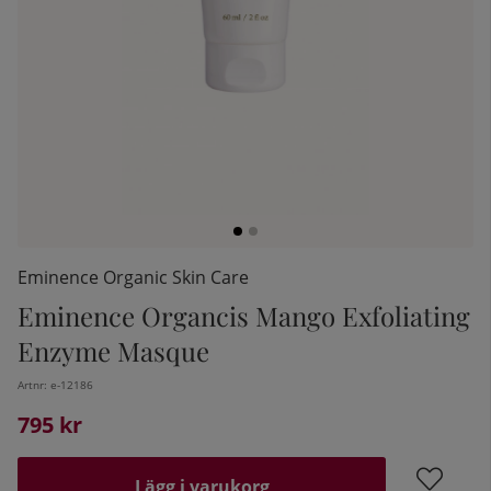
Eminence Organic Skin Care
Eminence Organcis Mango Exfoliating
kelistan:
Enzyme Masque
Artnr:
e-12186
795
kr
Lägg i varukorg