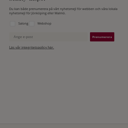
Du kan både prenumerera på vårt nyhetsmejl för webben och våra lokala
nyhetsmejl för Jönköping eller Malmö.
Välj vilken lista du vill prenumerera på:
Salong
Webshop
Ange e-post
Läs vår integritetspolicy här.