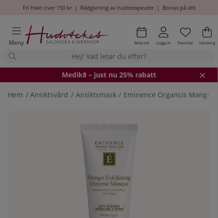
Fri frakt över 150 kr
|
Rådgivning av hudterapeuter
|
Bonus på allt
Önskel
Antal i
.
Va
An
.
Meny
Boka tid
Logga in
Favoriter
Varukorg
Medik8
– just nu 25% rabatt
Hem
Ansiktsvård
Ansiktsmask
Eminence Organcis Mango E
Produktbilder