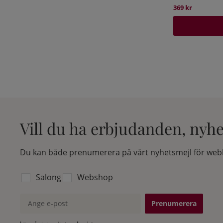
369 kr
Vill du ha erbjudanden, nyh
Du kan både prenumerera på vårt nyhetsmejl för webb
Välj vilken lista du vill prenumerera på:
Salong
Webshop
Ange e-post