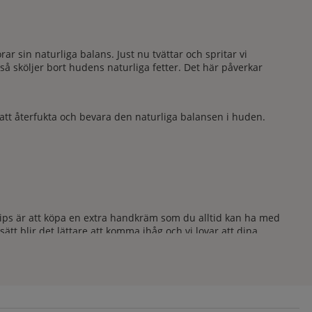
ar sin naturliga balans. Just nu tvättar och spritar vi
så sköljer bort hudens naturliga fetter. Det här påverkar
 att återfukta och bevara den naturliga balansen i huden.
tips är att köpa en extra handkräm som du alltid kan ha med
tt blir det lättare att komma ihåg och vi lovar att dina
m naturliga oljor, näringsgivande alger. Många av våra