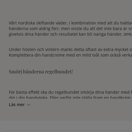
Vårt nordiska skiftande väder, i kombination med att du tvättar
händerna som aldrig förr, men visste du att det inte bara är s
givetvis dina händer och resultatet kan bli nariga händer, ömtå
Under hösten och vintern märks detta oftast av extra mycket o
Komplettera din handcreme med en mild
tvål
som också verka
Smörj händerna regelbundet!
För bästa effekt ska du regelbundet smörja dina händer med ha
dig i din handväska. Eller varför inte ställa fram en handkräm 
händer kommer att tacka dig.
Läs mer
Här har vi samlat handkrämer som intensivt vårdar dina hände
handkräm har också en vårdande effekt på nagelbanden.