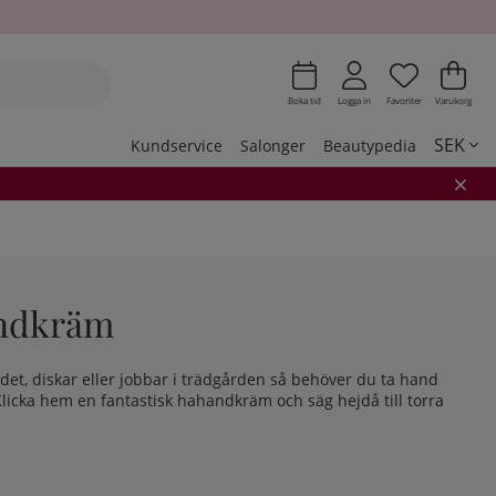
Önskeli
Antal i 
.
Var
Ant
.
Boka tid
Logga in
Favoriter
Varukorg
SEK
Kundservice
Salonger
Beautypedia
andkräm
et, diskar eller jobbar i trädgården så behöver du ta hand
licka hem en fantastisk hahandkräm och säg hejdå till torra