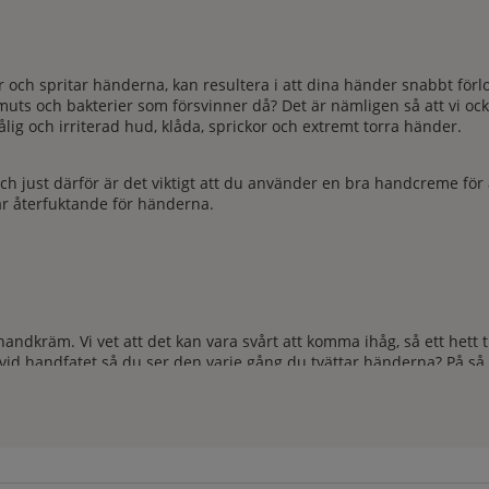
 och spritar händerna, kan resultera i att dina händer snabbt förlor
muts och bakterier som försvinner då? Det är nämligen så att vi ock
lig och irriterad hud, klåda, sprickor och extremt torra händer.
ch just därför är det viktigt att du använder en bra handcreme för
r återfuktande för händerna.
ndkräm. Vi vet att det kan vara svårt att komma ihåg, så ett hett 
vid handfatet så du ser den varje gång du tvättar händerna? På så sä
r och stärker hudens egna barriärer med effektiva ingredienser so