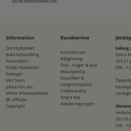
Läs vår integritetspolicy här.
Information
Kundservice
Jönkö
Om Hudoteket
Salong 
Kontakta oss
Boka behandling
Östra S
Rådgivning
Presentkort
553 21 
FAQ - frågor & svar
Klubb Hudoteket
036 - 12
Beautypedia
Salonger
Köpvillkor &
Vårt team
Öppetti
integritetspolicy
Jobba hos oss
Vardaga
Cookie-policy
Villkor #YesHudoteket
Lördaga
Ångra köp
Bli affiliate
Avbokningsregler
Copyright
Showr
Herkule
553 03 
036 - 12