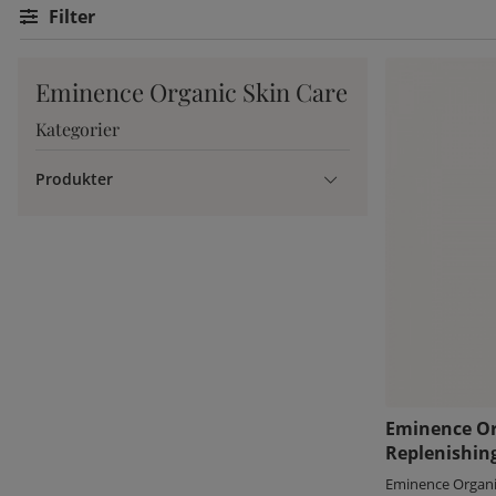
Filtrera
Du hittar produkter från varumärken som
Verso
,
Sisley
,
Esse
o
dig att hitta rätt!
Eminence Organic Skin Care
Kategorier
Produkter
Eminence O
Replenishin
Eminence Organi