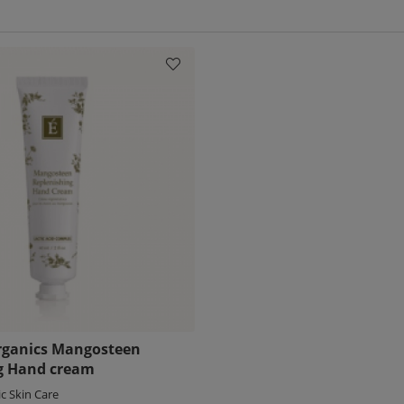
ch
Comfort Zone
. Känner du dig osäker på vilken handcreme som p
rganics Mangosteen
g Hand cream
c Skin Care