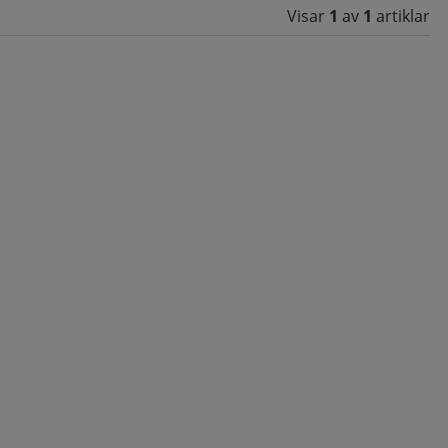
Visar
1
av
1
artiklar
assar bäst för dig? Kontakta vår
kundservice
så hjälper vi