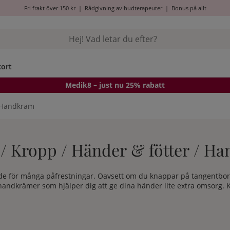
Fri frakt över 150 kr
|
Rådgivning av hudterapeuter
|
Bonus på allt
kort
Medik8
– just nu 25% rabatt
Handkräm
/ Kropp / Händer & fötter / H
 de för många påfrestningar. Oavsett om du knappar på tangentbord
andkrämer som hjälper dig att ge dina händer lite extra omsorg. K