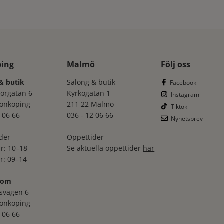
ping
Malmö
Följ oss
& butik
Salong & butik
Facebook
torgatan 6
Kyrkogatan 1
Instagram
Jönköping
211 22 Malmö
Tiktok
 06 66
036 - 12 06 66
Nyhetsbrev
der
Öppettider
r: 10–18
Se aktuella öppettider
här
r: 09–14
oom
svägen 6
Jönköping
 06 66