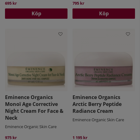
695 kr
795 kr
Köp
Köp
Eminence Organics
Eminence Organics
Monoï Age Corrective
Arctic Berry Peptide
Night Cream For Face &
Radiance Cream
Neck
Eminence Organic Skin Care
Eminence Organic Skin Care
975 kr
1 195 kr