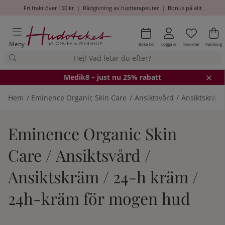
Fri frakt över 150 kr
|
Rådgivning av hudterapeuter
|
Bonus på allt
Önskel
Antal i
.
Va
An
.
Meny
Boka tid
Logga in
Favoriter
Varukorg
Medik8
– just nu 25% rabatt
Hem
Eminence Organic Skin Care
Ansiktsvård
Ansiktskräm
Eminence Organic Skin
Care / Ansiktsvård /
Ansiktskräm / 24-h kräm /
24h-kräm för mogen hud