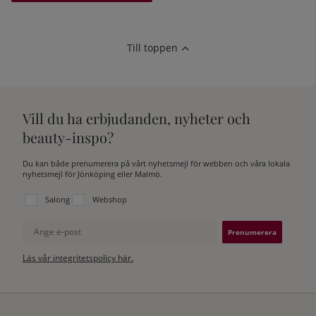
Till toppen
Vill du ha erbjudanden, nyheter och
beauty-inspo?
Du kan både prenumerera på vårt nyhetsmejl för webben och våra lokala
nyhetsmejl för Jönköping eller Malmö.
Välj vilken lista du vill prenumerera på:
Salong
Webshop
Ange e-post
Läs vår integritetspolicy här.