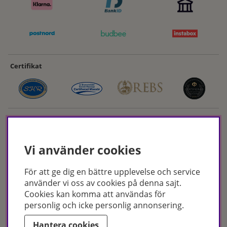
Certifikat
Vi använder cookies
För att ge dig en bättre upplevelse och service
Hudoteket erbjuder ett noga utvalt sortiment inom hudvård, hårvård och
använder vi oss av cookies på denna sajt.
makeup – både online och i butik. Med över 50 års erfarenhet och
Cookies kan komma att användas för
utbildade hudterapeuter hjälper vi dig att hitta rätt produkter och
personlig och icke personlig annonsering.
behandlingar för just dina behov. Handla enkelt på hudoteket.se eller
besök oss i Jönköping och Malmö.
Hantera cookies