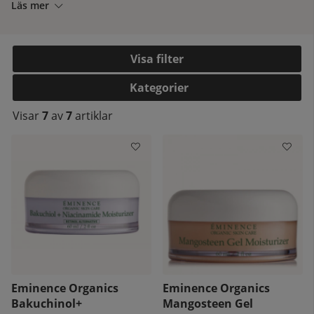
Läs mer
Filtrera
Kategorier
Visar
7
av
7
artiklar
kelistan:
Eminence Organics
Eminence Organics
Bakuchinol+
Mangosteen Gel