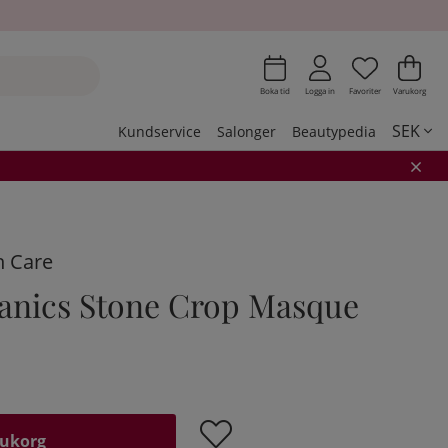
Önskeli
Antal i 
.
Var
Ant
.
Boka tid
Logga in
Favoriter
Varukorg
SEK
Kundservice
Salonger
Beautypedia
n Care
anics Stone Crop Masque
rukorg