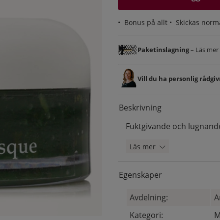
•
Bonus på allt
• Skickas norm
Paketinslagning
– Läs mer &
Vill du ha personlig rådgi
Beskrivning
Fuktgivande och lugnand
Läs mer
Egenskaper
Avdelning:
A
Kategori:
M