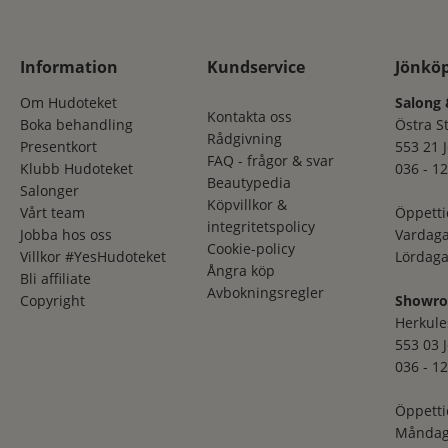
Information
Kundservice
Jönkö
Om Hudoteket
Salong 
Kontakta oss
Boka behandling
Östra S
Rådgivning
Presentkort
553 21 
FAQ - frågor & svar
Klubb Hudoteket
036 - 12
Beautypedia
Salonger
Köpvillkor &
Vårt team
Öppetti
integritetspolicy
Jobba hos oss
Vardaga
Cookie-policy
Villkor #YesHudoteket
Lördaga
Ångra köp
Bli affiliate
Avbokningsregler
Copyright
Showr
Herkule
553 03 
036 - 12
Öppetti
Måndag