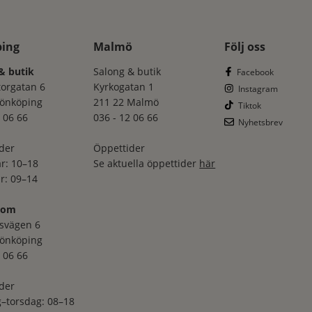
ping
Malmö
Följ oss
& butik
Salong & butik
Facebook
torgatan 6
Kyrkogatan 1
Instagram
Jönköping
211 22 Malmö
Tiktok
 06 66
036 - 12 06 66
Nyhetsbrev
der
Öppettider
r: 10–18
Se aktuella öppettider
här
r: 09–14
oom
svägen 6
Jönköping
 06 66
der
–torsdag: 08–18