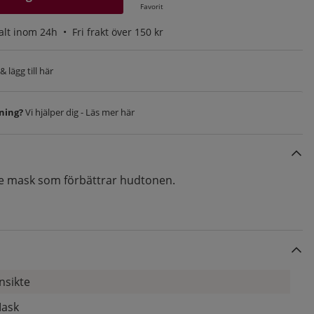
Favorit
alt inom 24h •
Fri frakt över 150 kr
 lägg till här
vning?
Vi hjälper dig - Läs mer här
e mask som förbättrar hudtonen.
nsikte
ask