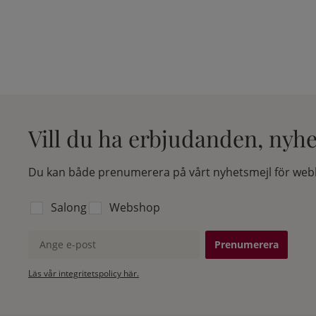
Vill du ha erbjudanden, nyh
Du kan både prenumerera på vårt nyhetsmejl för webb
Välj vilken lista du vill prenumerera på:
Salong
Webshop
Ange e-post
Läs vår integritetspolicy här.