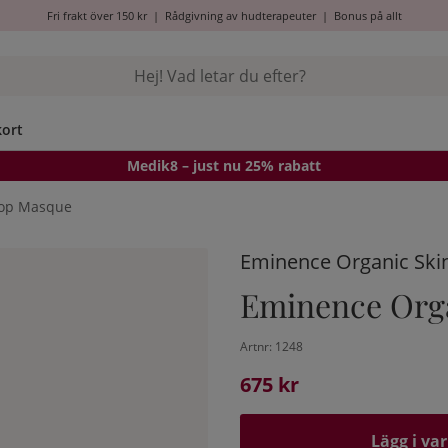
Fri frakt över 150 kr
|
Rådgivning av hudterapeuter
|
Bonus på allt
kort
Medik8
– just nu 25% rabatt
rop Masque
Eminence Organic Ski
Eminence Org
Artnr:
1248
675
kr
Lägg i va