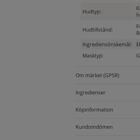
K
Hudtyp:
h
F
Hudtillstånd:
R
Ingrediensönskemål:
E
Masktyp:
G
Om märket (GPSR)
Ingredienser
Köpinformation
Kundomdömen