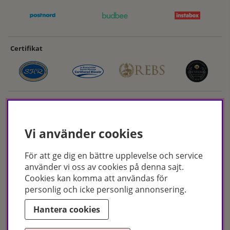
Certifikat
Vi använder cookies
För att ge dig en bättre upplevelse och service
Hudoteket erbjuder ett noga utvalt sortiment inom hudvård, hårvård och
använder vi oss av cookies på denna sajt.
makeup – både online och i butik. Med över 50 års erfarenhet och
Cookies kan komma att användas för
utbildade hudterapeuter hjälper vi dig att hitta rätt produkter och
personlig och icke personlig annonsering.
behandlingar för just dina behov. Handla enkelt på hudoteket.se eller
besök oss i Jönköping och Malmö.
Hantera cookies
Copyright © Hudoteket 2025