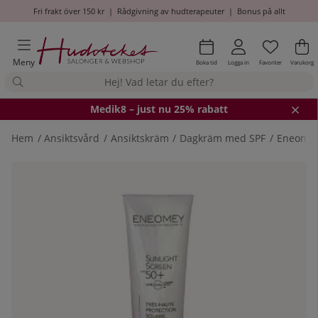
Fri frakt över 150 kr
|
Rådgivning av hudterapeuter
|
Bonus på allt
Önskel
Antal i
.
Va
An
.
Meny
Boka tid
Logga in
Favoriter
Varukorg
Medik8
– just nu 25% rabatt
Hem
Ansiktsvård
Ansiktskräm
Dagkräm med SPF
Eneomey
Produktbilder