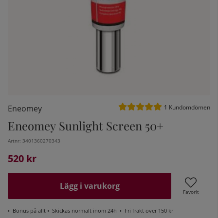
Medelbetyg 5 av 5 Antal be
Eneomey
1
Kundomdömen
Eneomey Sunlight Screen 50+
Artnr:
3401360270343
kelistan:
520
kr
Lägg i varukorg
Favorit
•
Bonus på allt
• Skickas normalt inom 24h •
Fri frakt över 150 kr