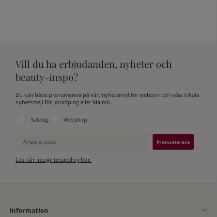
Vill du ha erbjudanden, nyheter och
beauty-inspo?
Du kan både prenumerera på vårt nyhetsmejl för webben och våra lokala
nyhetsmejl för Jönköping eller Malmö.
Välj vilken lista du vill prenumerera på:
Salong
Webshop
Ange e-post
Läs vår integritetspolicy här.
Information