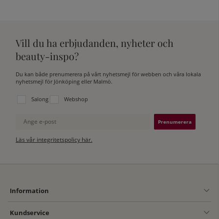
Vill du ha erbjudanden, nyheter och
beauty-inspo?
Du kan både prenumerera på vårt nyhetsmejl för webben och våra lokala
nyhetsmejl för Jönköping eller Malmö.
Välj vilken lista du vill prenumerera på:
Salong
Webshop
Ange e-post
Läs vår integritetspolicy här.
Information
Kundservice