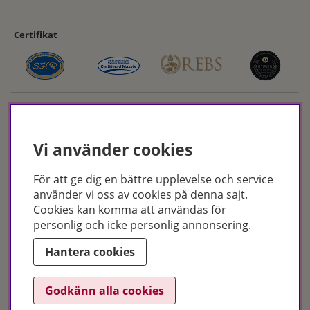
Certifikat
Vi använder cookies
För att ge dig en bättre upplevelse och service
Hudoteket erbjuder ett noga utvalt sortiment inom hudvård, hårvård och
använder vi oss av cookies på denna sajt.
makeup – både online och i butik. Med över 50 års erfarenhet och
Cookies kan komma att användas för
utbildade hudterapeuter hjälper vi dig att hitta rätt produkter och
personlig och icke personlig annonsering.
behandlingar för just dina behov. Handla enkelt på hudoteket.se eller
besök oss i Jönköping och Malmö.
Hantera cookies
Copyright © Hudoteket 2025
Godkänn alla cookies
Org.nr: 556172-2066