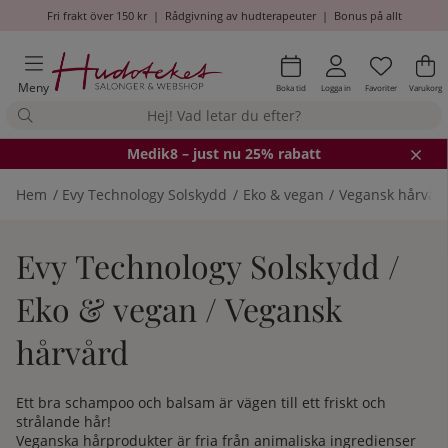
Fri frakt över 150 kr
|
Rådgivning av hudterapeuter
|
Bonus på allt
Önskel
Antal i
.
Va
An
.
Meny
Boka tid
Logga in
Favoriter
Varukorg
Medik8
– just nu 25% rabatt
Hem
Evy Technology Solskydd
Eko & vegan
Vegansk hårvår
Evy Technology Solskydd /
Eko & vegan / Vegansk
hårvård
Ett bra schampoo och balsam är vägen till ett friskt och
strålande hår!
Veganska hårprodukter är fria från animaliska ingredienser