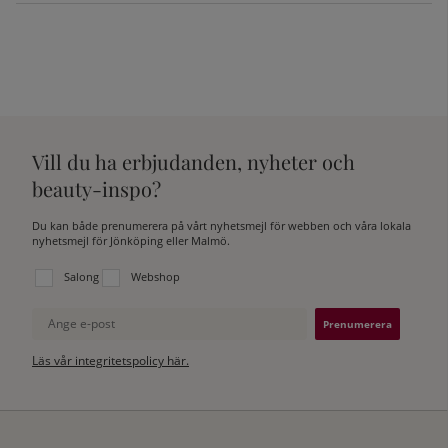
Vill du ha erbjudanden, nyheter och
beauty-inspo?
Du kan både prenumerera på vårt nyhetsmejl för webben och våra lokala
nyhetsmejl för Jönköping eller Malmö.
Välj vilken lista du vill prenumerera på:
Salong
Webshop
Ange e-post
Läs vår integritetspolicy här.