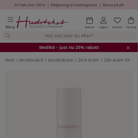
Fri frakt över 150 kr
|
Rådgivning av hudterapeuter
|
Bonus på allt
Önskel
Antal i
.
Va
An
.
Meny
Boka tid
Logga in
Favoriter
Varukorg
Medik8
– just nu 25% rabatt
Hem
Ansiktsvård
Ansiktskräm
24-h kräm
24h-kräm för to
Produktbilder