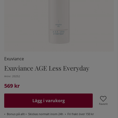
Exuviance
Exuviance AGE Less Everyday
Artnr:
20252
kelistan:
569
kr
Lägg i varukorg
Favorit
•
Bonus på allt
• Skickas normalt inom 24h •
Fri frakt över 150 kr