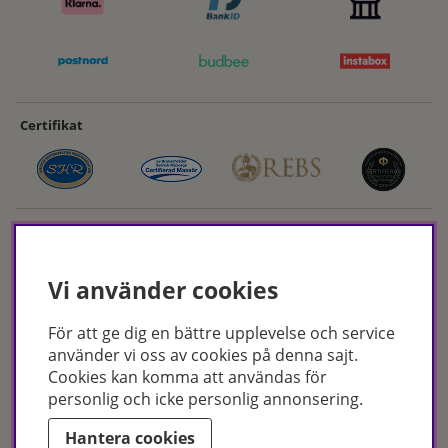
Certifikat
Vi använder cookies
För att ge dig en bättre upplevelse och service
Hudoteket erbjuder ett noga utvalt sortiment inom hudvård, hårvård och
använder vi oss av cookies på denna sajt.
makeup – både online och i butik. Med över 50 års erfarenhet och
Cookies kan komma att användas för
utbildade hudterapeuter hjälper vi dig att hitta rätt produkter och
personlig och icke personlig annonsering.
behandlingar för just dina behov. Handla enkelt på hudoteket.se eller
besök oss i Jönköping och Malmö.
Hantera cookies
Copyright © Hudoteket 2025