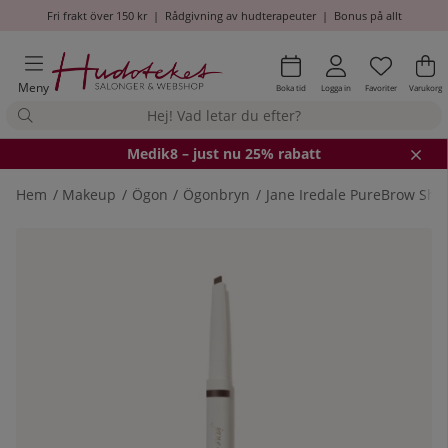
Fri frakt över 150 kr
|
Rådgivning av hudterapeuter
|
Bonus på allt
Önskel
Antal i
.
Va
An
.
Meny
Boka tid
Logga in
Favoriter
Varukorg
Medik8
– just nu 25% rabatt
Hem
Makeup
Ögon
Ögonbryn
Jane Iredale PureBrow Shap
Produktbilder