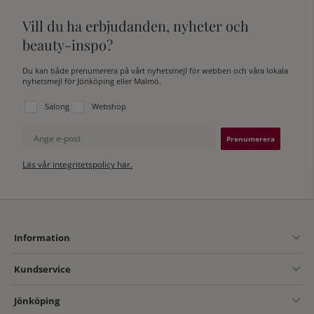
Vill du ha erbjudanden, nyheter och
beauty-inspo?
Du kan både prenumerera på vårt nyhetsmejl för webben och våra lokala
nyhetsmejl för Jönköping eller Malmö.
Välj vilken lista du vill prenumerera på:
Salong
Webshop
Ange e-post
Läs vår integritetspolicy här.
Information
Kundservice
Jönköping