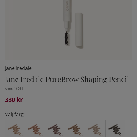
Jane Iredale
Jane Iredale PureBrow Shaping Pencil
Artnr:
16031
kelistan:
380
kr
Välj färg: