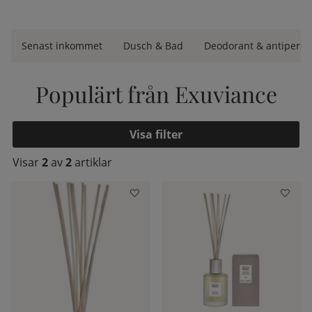
Senast inkommet
Dusch & Bad
Deodorant & antipersp
Populärt från Exuviance
Filtrera
Visar
2
av
2
artiklar
Produkter
kelistan: