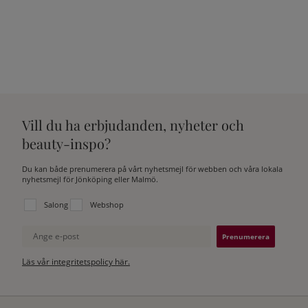
Vill du ha erbjudanden, nyheter och
beauty-inspo?
Du kan både prenumerera på vårt nyhetsmejl för webben och våra lokala
nyhetsmejl för Jönköping eller Malmö.
Välj vilken lista du vill prenumerera på:
Salong
Webshop
Ange e-post
Läs vår integritetspolicy här.