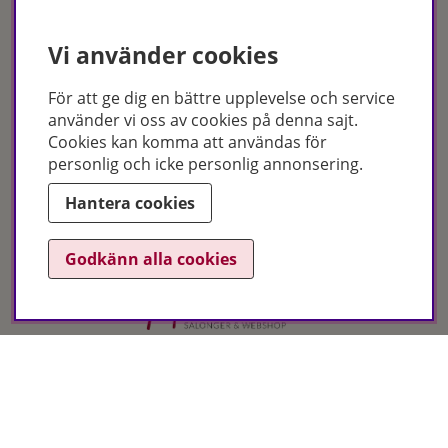
Vi använder cookies
För att ge dig en bättre upplevelse och service
använder vi oss av cookies på denna sajt.
Cookies kan komma att användas för
Certifikat
personlig och icke personlig annonsering.
Hantera cookies
Godkänn alla cookies
Hudoteket erbjuder ett noga utvalt sortiment inom hudvård, hårvård och
makeup – både online och i butik. Med över 50 års erfarenhet och
utbildade hudterapeuter hjälper vi dig att hitta rätt produkter och
behandlingar för just dina behov. Handla enkelt på hudoteket.se eller
besök oss i Jönköping och Malmö.