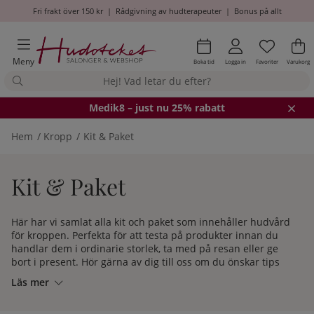
Fri frakt över 150 kr
|
Rådgivning av hudterapeuter
|
Bonus på allt
Önskel
Antal i
.
Va
An
.
Meny
Boka tid
Logga in
Favoriter
Varukorg
Medik8
– just nu 25% rabatt
Hem
Kropp
Kit & Paket
Kit & Paket
Här har vi samlat alla kit och paket som innehåller hudvård
för kroppen. Perfekta för att testa på produkter innan du
handlar dem i ordinarie storlek, ta med på resan eller ge
bort i present. Hör gärna av dig till oss om du önskar tips
och råd. Våra kontaktuppgifter finns
här
.
Läs mer