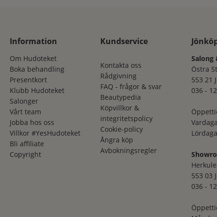
Information
Kundservice
Jönkö
Om Hudoteket
Salong 
Kontakta oss
Boka behandling
Östra S
Rådgivning
Presentkort
553 21 
FAQ - frågor & svar
Klubb Hudoteket
036 - 12
Beautypedia
Salonger
Köpvillkor &
Vårt team
Öppetti
integritetspolicy
Jobba hos oss
Vardaga
Cookie-policy
Villkor #YesHudoteket
Lördaga
Ångra köp
Bli affiliate
Avbokningsregler
Copyright
Showr
Herkule
553 03 
036 - 12
Öppetti