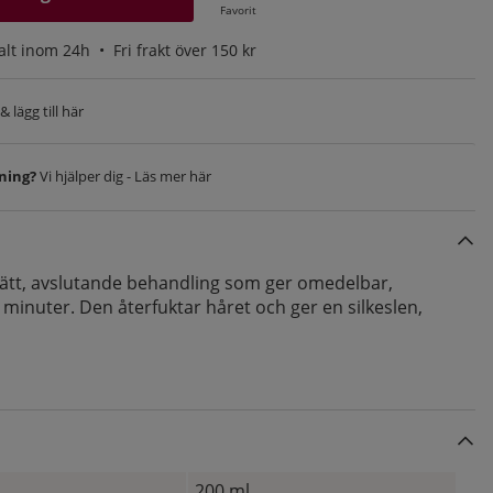
Favorit
alt inom 24h •
Fri frakt över 150 kr
 lägg till här
vning?
Vi hjälper dig - Läs mer här
 lätt, avslutande behandling som ger omedelbar,
 minuter. Den återfuktar håret och ger en silkeslen,
200 ml