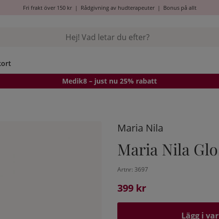
Fri frakt över 150 kr
|
Rådgivning av hudterapeuter
|
Bonus på allt
kort
Medik8
– just nu 25% rabatt
Maria Nila
Maria Nila Glo
Artnr:
3697
399
kr
Lägg i va