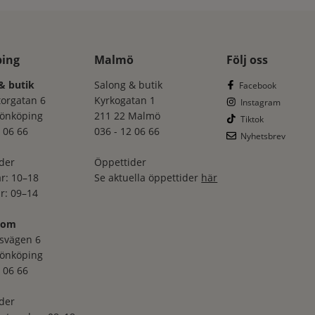
ping
Malmö
Följ oss
& butik
Salong & butik
Facebook
torgatan 6
Kyrkogatan 1
Instagram
Jönköping
211 22 Malmö
Tiktok
 06 66
036 - 12 06 66
Nyhetsbrev
der
Öppettider
r: 10–18
Se aktuella öppettider
här
r: 09–14
oom
svägen 6
Jönköping
 06 66
der