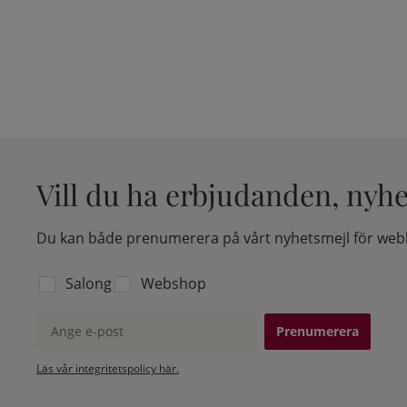
Vill du ha erbjudanden, nyh
Du kan både prenumerera på vårt nyhetsmejl för webb
Välj vilken lista du vill prenumerera på:
Salong
Webshop
Ange e-post
Läs vår integritetspolicy här.