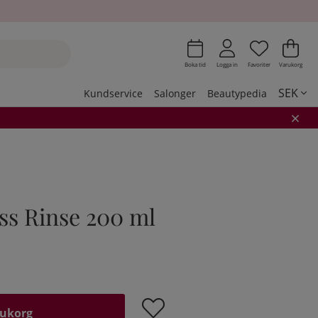
Önskeli
Antal i 
.
Var
Ant
.
Boka tid
Logga in
Favoriter
Varukorg
SEK
Kundservice
Salonger
Beautypedia
ss Rinse 200 ml
rukorg