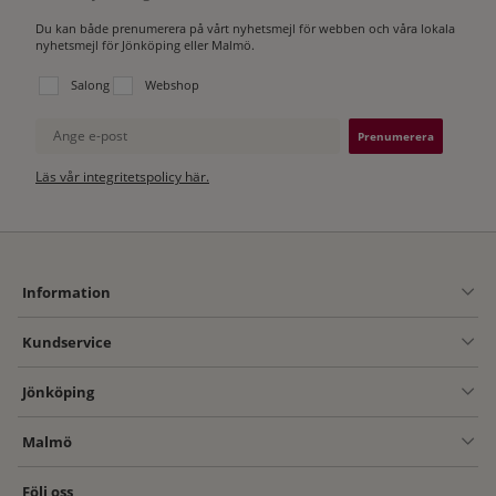
Du kan både prenumerera på vårt nyhetsmejl för webben och våra lokala
nyhetsmejl för Jönköping eller Malmö.
Välj vilken lista du vill prenumerera på:
Salong
Webshop
Ange e-post
Läs vår integritetspolicy här.
Information
Kundservice
Jönköping
Malmö
Följ oss