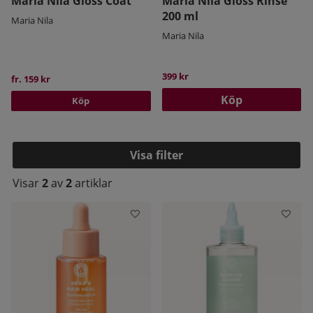
Maria Nila Gloss Coat
Maria Nila Gloss Rinse
200 ml
Maria Nila
Maria Nila
399 kr
fr. 159 kr
Köp
Köp
Filtrera
Visar
2
av
2
artiklar
Produkter