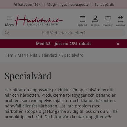
Fri frakt över 150 kr
|
Rådgivning av hudterapeuter
|
Bonus på allt
Önskel
Antal i
.
Va
An
.
Meny
Boka tid
Logga in
Favoriter
Varukorg
Medik8
– just nu 25% rabatt
Hem
Maria Nila
Hårvård
Specialvård
Specialvård
Här hittar du anpassade produkter för specialvård av ditt
hår och hårbotten. Produkterna förebygger och behandlar
problem som exempelvis mjäll, torr och kliande hårbotten,
håravfall eller fet hårbotten. Låt inte problem med
hårbotten stoppa dig!
Hör gärna av dig till oss om du vill ha
produkttips och råd. Du hittar våra kontaktuppgifter
här
.