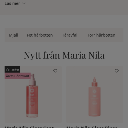
Läs mer
Mjäll
Fet hårbotten
Håravfall
Torr hårbotten
S
Nytt från Maria Nila
Årets Hårfavorit
kelistan: