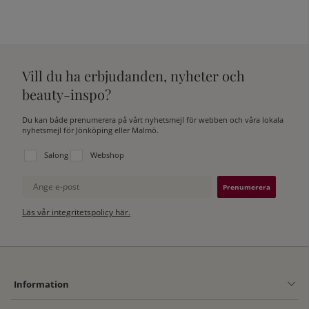
Vill du ha erbjudanden, nyheter och
beauty-inspo?
Du kan både prenumerera på vårt nyhetsmejl för webben och våra lokala
nyhetsmejl för Jönköping eller Malmö.
Välj vilken lista du vill prenumerera på:
Salong
Webshop
Ange e-post
Läs vår integritetspolicy här.
Information