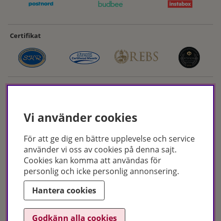
Certifikat
Vi använder cookies
För att ge dig en bättre upplevelse och service
Hudoteket erbjuder ett noga utvalt sortiment inom hudvård, hårvård och
använder vi oss av cookies på denna sajt.
makeup – både online och i butik. Med över 50 års erfarenhet och
Cookies kan komma att användas för
utbildade hudterapeuter hjälper vi dig att hitta rätt produkter och
personlig och icke personlig annonsering.
behandlingar för just dina behov. Handla enkelt på hudoteket.se eller
besök oss i Jönköping och Malmö.
Hantera cookies
Copyright © Hudoteket 2025
Godkänn alla cookies