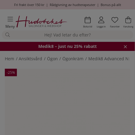
Fri frakt över 150 kr
|
Rådgivning av hudterapeuter
|
Bonus på allt
Önskel
Antal i
.
Va
An
.
Meny
Boka tid
Logga in
Favoriter
Varukorg
Medik8
– just nu 25% rabatt
Hem
Ansiktsvård
Ögon
Ögonkräm
Medik8 Advanced Nigh
Produktbilder
-25%