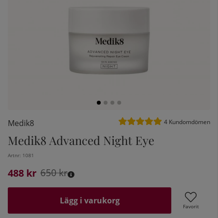
Medelbetyg 5 av 5 Antal be
Medik8
4
Kundomdömen
Medik8 Advanced Night Eye
kelistan:
Artnr:
1081
488
Ordinarie pris:
kr
650
kr
Lägg i varukorg
Favorit