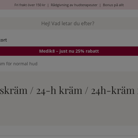
Fri frakt över 150 kr
|
Rådgivning av hudterapeuter
|
Bonus på allt
kort
Medik8
– just nu 25% rabatt
äm för normal hud
ktskräm / 24-h kräm / 24h-kräm