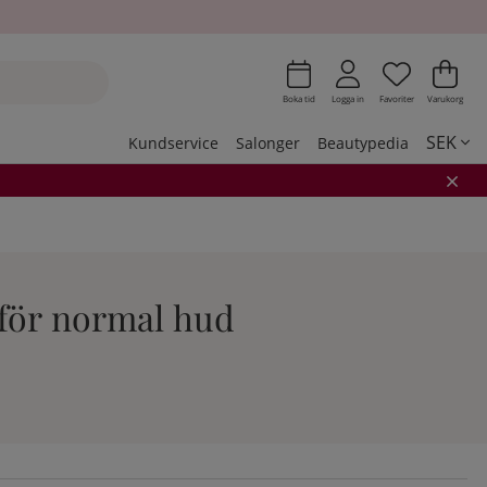
Önskeli
Antal i 
.
Var
Ant
.
Boka tid
Logga in
Favoriter
Varukorg
SEK
Kundservice
Salonger
Beautypedia
 för normal hud