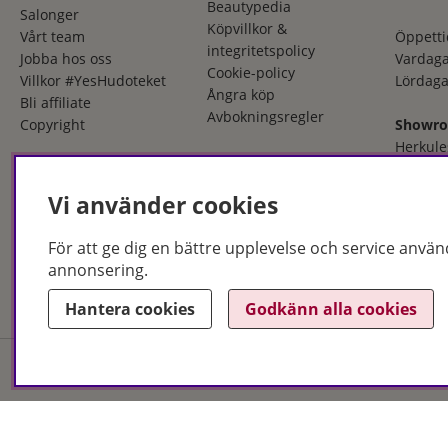
Beautypedia
Salonger
Köpvillkor &
Vårt team
Öppetti
integritetspolicy
Jobba hos oss
Vardaga
Cookie-policy
Villkor #YesHudoteket
Lördaga
Ångra köp
Bli affiliate
Avbokningsregler
Copyright
Showr
Herkule
553 03 
036 - 12
Vi använder cookies
Öppetti
För att ge dig en bättre upplevelse och service använ
Måndag
annonsering.
Fredaga
Hantera cookies
Godkänn alla cookies
Hudoteket erbjuder ett no
och i butik. Med över 50 år