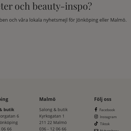
eter och beauty-inspo?
en och våra lokala nyhetsmejl för Jönköping eller Malmö.
ping
Malmö
Följ oss
& butik
Salong & butik
Facebook
torgatan 6
Kyrkogatan 1
Instagram
Jönköping
211 22 Malmö
Tiktok
 06 66
036 - 12 06 66
Nyhetsbrev