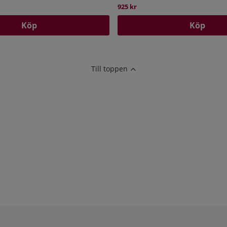
925 kr
Köp
Köp
Till toppen