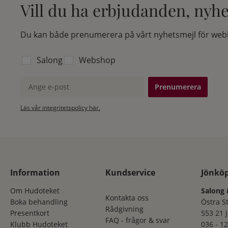
Vill du ha erbjudanden, nyh
Du kan både prenumerera på vårt nyhetsmejl för webb
Välj vilken lista du vill prenumerera på:
Salong
Webshop
Ange e-post
Läs vår integritetspolicy här.
Information
Kundservice
Jönkö
Om Hudoteket
Salong 
Kontakta oss
Boka behandling
Östra S
Rådgivning
Presentkort
553 21 
FAQ - frågor & svar
Klubb Hudoteket
036 - 12