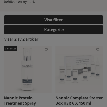
behöver en nystart.
Filtrera
Kategorier
Visar
2
av
2
artiklar
kelistan:
Nannic Protein
Nannic Complete Starter
Treatment Spray
Box HSR 6 X 150 ml