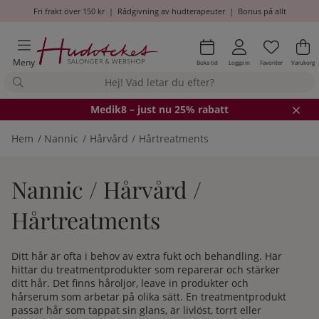
Fri frakt över 150 kr
|
Rådgivning av hudterapeuter
|
Bonus på allt
Önskel
Antal i
.
Va
An
.
Meny
Boka tid
Logga in
Favoriter
Varukorg
Medik8
– just nu 25% rabatt
Hem
Nannic
Hårvård
Hårtreatments
Nannic / Hårvård /
Hårtreatments
Ditt hår är ofta i behov av extra fukt och behandling. Här
hittar du treatmentprodukter som reparerar och stärker
ditt hår. Det finns håroljor, leave in produkter och
hårserum som arbetar på olika sätt. En treatmentprodukt
passar hår som tappat sin glans, är livlöst, torrt eller