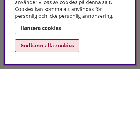
använder vi oss av cookies på denna sajt.
Cookies kan komma att användas för
personlig och icke personlig annonsering.
Hantera cookies
Certifikat
Godkänn alla cookies
Hudoteket erbjuder ett noga utvalt sortiment inom hudvård, hårvård och
makeup – både online och i butik. Med över 50 års erfarenhet och
utbildade hudterapeuter hjälper vi dig att hitta rätt produkter och
behandlingar för just dina behov. Handla enkelt på hudoteket.se eller
besök oss i Jönköping och Malmö.
Copyright © Hudoteket 2025