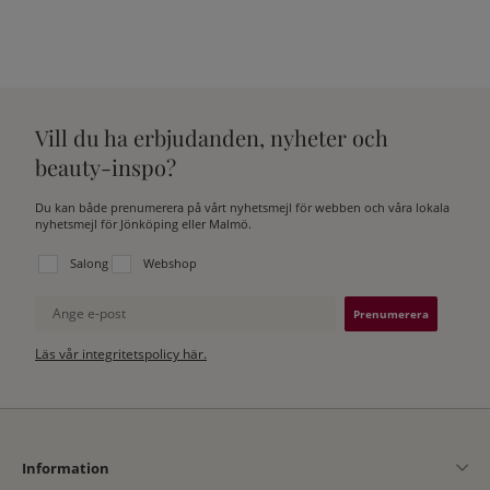
Vill du ha erbjudanden, nyheter och
beauty-inspo?
Du kan både prenumerera på vårt nyhetsmejl för webben och våra lokala
nyhetsmejl för Jönköping eller Malmö.
Välj vilken lista du vill prenumerera på:
Salong
Webshop
Ange e-post
Läs vår integritetspolicy här.
Information