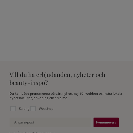
Vill du ha erbjudanden, nyheter och
beauty-inspo?
Du kan både prenumerera på vårt nyhetsmejl för webben och våra lokala
nyhetsmejl för Jönköping eller Malmö.
Välj vilken lista du vill prenumerera på:
Salong
Webshop
Ange e-post