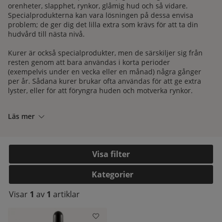
orenheter, slapphet, rynkor, glåmig hud och så vidare.
Specialprodukterna kan vara lösningen på dessa envisa
problem; de ger dig det lilla extra som krävs för att ta din
hudvård till nästa nivå.
Kurer är också specialprodukter, men de särskiljer sig från
resten genom att bara användas i korta perioder
(exempelvis under en vecka eller en månad) några gånger
per år. Sådana kurer brukar ofta användas för att ge extra
lyster, eller för att föryngra huden och motverka rynkor.
Vissa kurer ger en detox-effekt genom att rena och avgifta
huden. Möjligheterna är oändliga, så passa på att
Läs mer
botanisera för att hitta produkten som kan motsvara just
dina behov.
Är du sugen på att avancera din hudvård, men behöver lite
kelistan:
Filtrera
hjälp på traven? Kontakta oss så hjälper vi dig. Du hittar
våra kontaktuppgifter
här
.
Kategorier
Visar
1
av
1
artiklar