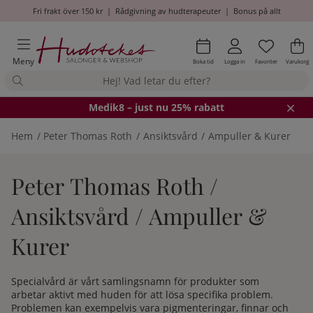
Fri frakt över 150 kr
|
Rådgivning av hudterapeuter
|
Bonus på allt
Önskel
Antal i
.
Va
An
.
Meny
Boka tid
Logga in
Favoriter
Varukorg
Medik8
– just nu 25% rabatt
Hem
Peter Thomas Roth
Ansiktsvård
Ampuller & Kurer
Peter Thomas Roth /
Ansiktsvård / Ampuller &
Kurer
Specialvård är vårt samlingsnamn för produkter som
arbetar aktivt med huden för att lösa specifika problem.
Problemen kan exempelvis vara pigmenteringar, finnar och