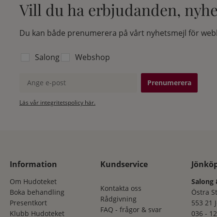
Vill du ha erbjudanden, nyh
Du kan både prenumerera på vårt nyhetsmejl för webb
Välj vilken lista du vill prenumerera på:
Salong
Webshop
Ange e-post
Läs vår integritetspolicy här.
Information
Kundservice
Jönkö
Om Hudoteket
Salong 
Kontakta oss
Boka behandling
Östra S
Rådgivning
Presentkort
553 21 
FAQ - frågor & svar
Klubb Hudoteket
036 - 12