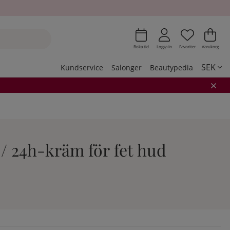
Önskeli
Antal i 
.
Var
Ant
.
Boka tid
Logga in
Favoriter
Varukorg
SEK
Kundservice
Salonger
Beautypedia
/ 24h-kräm för fet hud