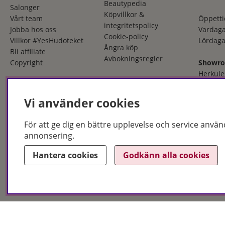
Beautypedia
Salonger
Köpvillkor &
Vårt team
Öppetti
integritetspolicy
Jobba hos oss
Vardaga
Cookie-policy
Villkor #YesHudoteket
Lördaga
Ångra köp
Bli affiliate
Avbokningsregler
Copyright
Showr
Herkule
553 03 
036 - 12
Vi använder cookies
Öppetti
För att ge dig en bättre upplevelse och service använ
Måndag
annonsering.
Fredaga
Hantera cookies
Godkänn alla cookies
Hudoteket erbjuder ett no
och i butik. Med över 50 år