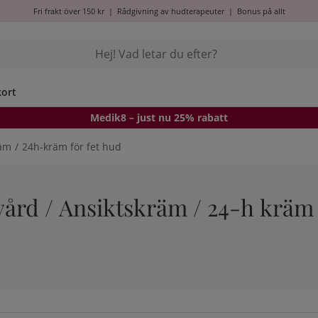
Fri frakt över 150 kr
|
Rådgivning av hudterapeuter
|
Bonus på allt
kort
Medik8
– just nu 25% rabatt
räm
24h-kräm för fet hud
ård / Ansiktskräm / 24-h kräm 