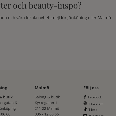
eter och beauty-inspo?
en och våra lokala nyhetsmejl för Jönköping eller Malmö.
ping
Malmö
Följ oss
& butik
Salong & butik
Facebook
torgatan 6
Kyrkogatan 1
Instagram
Jönköping
211 22 Malmö
Tiktok
 06 66
036 - 12 06 66
Nyhetsbrev