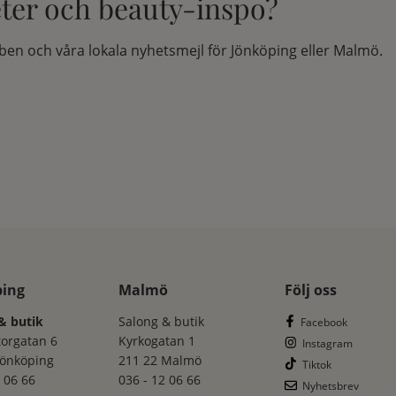
eter och beauty-inspo?
en och våra lokala nyhetsmejl för Jönköping eller Malmö.
ping
Malmö
Följ oss
& butik
Salong & butik
Facebook
torgatan 6
Kyrkogatan 1
Instagram
Jönköping
211 22 Malmö
Tiktok
 06 66
036 - 12 06 66
Nyhetsbrev