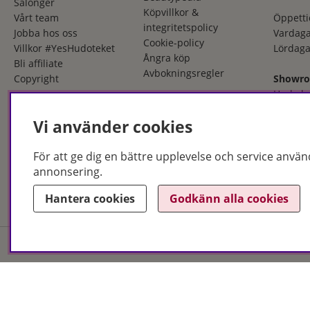
Salonger
Köpvillkor &
Vårt team
Öppetti
integritetspolicy
Jobba hos oss
Vardaga
Cookie-policy
Villkor #YesHudoteket
Lördaga
Ångra köp
Bli affiliate
Avbokningsregler
Copyright
Showr
Herkule
553 03 
Vi använder cookies
036 - 12
Öppetti
För att ge dig en bättre upplevelse och service använ
Måndag
annonsering.
Fredaga
Hantera cookies
Godkänn alla cookies
Hudoteket erbjuder ett no
och i butik. Med över 50 år
produkter och behandlingar