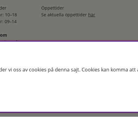
der
Öppettider
r: 10–18
Se aktuella öppettider
här
r: 09–14
oom
svägen 6
Jönköping
 06 66
der
der vi oss av cookies på denna sajt.
Cookies kan komma att a
–torsdag: 08–18
r: 08–16
ga utvalt sortiment inom hudvård, hårvård och makeup – både online
s erfarenhet och utbildade hudterapeuter hjälper vi dig att hitta rätt
 för just dina behov. Handla enkelt på hudoteket.se eller besök oss i