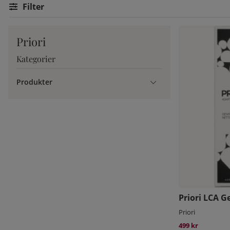
Filtrera
Priori
Kategorier
Produkter
Priori LCA G
Priori
499 kr