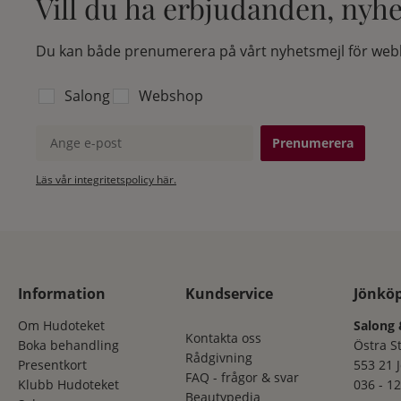
Vill du ha erbjudanden, nyh
Du kan både prenumerera på vårt nyhetsmejl för webb
Välj vilken lista du vill prenumerera på:
Salong
Webshop
Ange e-post
Läs vår integritetspolicy här.
Information
Kundservice
Jönkö
Om Hudoteket
Salong 
Kontakta oss
Boka behandling
Östra S
Rådgivning
Presentkort
553 21 
FAQ - frågor & svar
Klubb Hudoteket
036 - 12
Beautypedia