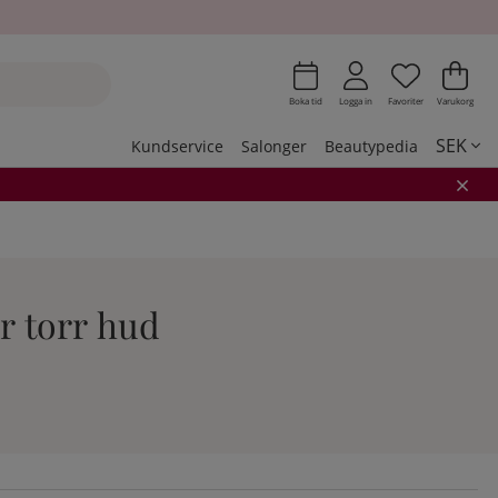
Önskeli
Antal i 
.
Var
Ant
.
Boka tid
Logga in
Favoriter
Varukorg
SEK
Kundservice
Salonger
Beautypedia
ör torr hud