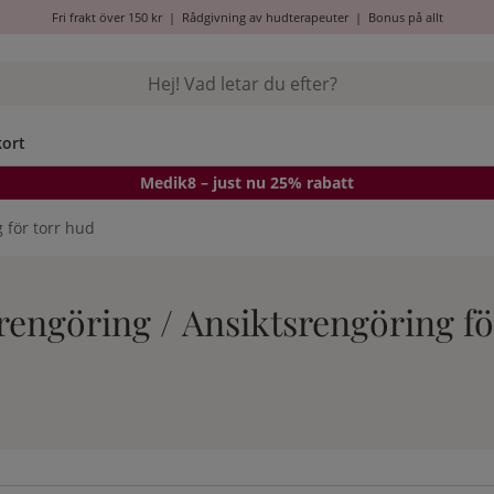
Fri frakt över 150 kr
|
Rådgivning av hudterapeuter
|
Bonus på allt
kort
Medik8
– just nu 25% rabatt
 för torr hud
srengöring / Ansiktsrengöring f