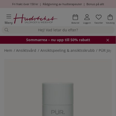
Fri frakt över 150 kr
|
Rådgivning av hudterapeuter
|
Bonus på allt
Önskel
Antal i
.
Va
An
.
Meny
Boka tid
Logga in
Favoriter
Varukorg
Somm
arrea – nu upp till 50% rabatt
Hem
Ansiktsvård
Ansiktspeeling & ansiktsskrubb
PÜR Joysti
Produktbilder