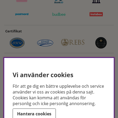
Certifikat
Vi använder cookies
För att ge dig en bättre upplevelse och service
Hudoteket erbjuder ett noga utvalt sortiment inom hudvård, hårvård och
använder vi oss av cookies på denna sajt.
makeup – både online och i butik. Med över 50 års erfarenhet och
Cookies kan komma att användas för
utbildade hudterapeuter hjälper vi dig att hitta rätt produkter och
personlig och icke personlig annonsering.
behandlingar för just dina behov. Handla enkelt på hudoteket.se eller
besök oss i Jönköping och Malmö.
Hantera cookies
Copyright © Hudoteket 2025