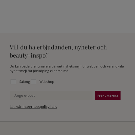
Vill du ha erbjudanden, nyheter och
beauty-inspo?
Du kan både prenumerera på vårt nyhetsmejl för webben och våra lokala
nyhetsmejl för Jönköping eller Malmö.
Välj vilken lista du vill prenumerera på:
Salong
Webshop
Ange e-post
Läs vår integritetspolicy här.