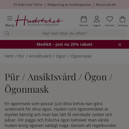
Fri frakt över 150 kr
|
Rådgivning av hudterapeuter
|
Bonus på allt
Önskel
Antal i
.
Va
An
.
Meny
Boka tid
Logga in
Favoriter
Varukorg
Medik8
– just nu 25% rabatt
Hem
Pür
Ansiktsvård
Ögon
Ögonmask
Pür / Ansiktsvård / Ögon /
Ögonmask
En ögonmask som passar just dina behov kan göra
underverk för dina ögon. Huden runt ögonområdet är
mycket känslig och man kan lätt få oönskade rynkor och
påsar. För pigga och fräscha ögon behöver man vårda
huden kring ögonen väldigt noga. Genom att regelbundet