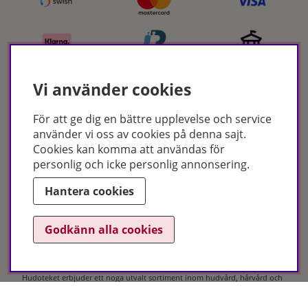
Vi använder cookies
För att ge dig en bättre upplevelse och service
Certifikat
använder vi oss av cookies på denna sajt.
Cookies kan komma att användas för
personlig och icke personlig annonsering.
Hantera cookies
Godkänn alla cookies
Hudoteket erbjuder ett noga utvalt sortiment inom hudvård, hårvård och
makeup – både online och i butik. Med över 50 års erfarenhet och
utbildade hudterapeuter hjälper vi dig att hitta rätt produkter och