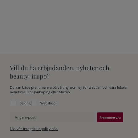
Vill du ha erbjudanden, nyheter och
beauty-inspo?
Du kan både prenumerera på vårt nyhetsmejl för webben och våra lokala
nyhetsmejl för Jönköping eller Malmö.
Välj vilken lista du vill prenumerera på:
Salong
Webshop
Ange e-post
Läs vår integritetspolicy här.