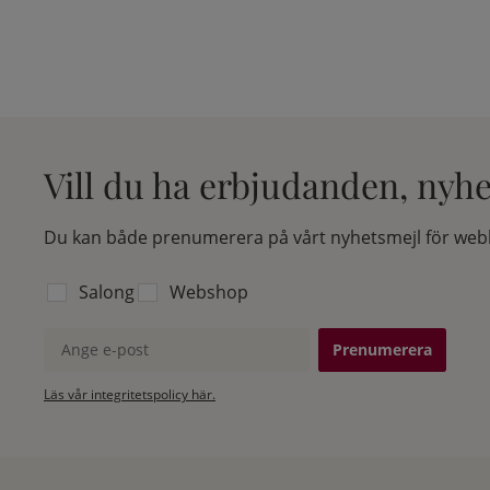
Vill du ha erbjudanden, nyh
Du kan både prenumerera på vårt nyhetsmejl för webb
Välj vilken lista du vill prenumerera på:
Salong
Webshop
Ange e-post
Läs vår integritetspolicy här.