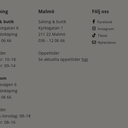
ping
Malmö
Följ oss
& butik
Salong & butik
Facebook
torgatan 6
Kyrkogatan 1
Instagram
Jönköping
211 22 Malmö
Tiktok
 06 66
036 - 12 06 66
Nyhetsbrev
der
Öppettider
r: 10–18
Se aktuella öppettider
här
r: 09–14
oom
svägen 6
Jönköping
 06 66
der
–torsdag: 08–18
r: 08–16