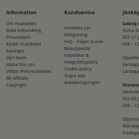
Information
Kundservice
Jönkö
Om Hudoteket
Salong 
Kontakta oss
Boka behandling
Östra S
Rådgivning
Presentkort
553 21 
FAQ - frågor & svar
Klubb Hudoteket
036 - 12
Beautypedia
Salonger
Köpvillkor &
Vårt team
Öppetti
integritetspolicy
Jobba hos oss
Vardaga
Cookie-policy
Villkor #YesHudoteket
Lördaga
Ångra köp
Bli affiliate
Avbokningsregler
Copyright
Showr
Herkule
553 03 
036 - 12
Öppetti
Måndag
Fredaga