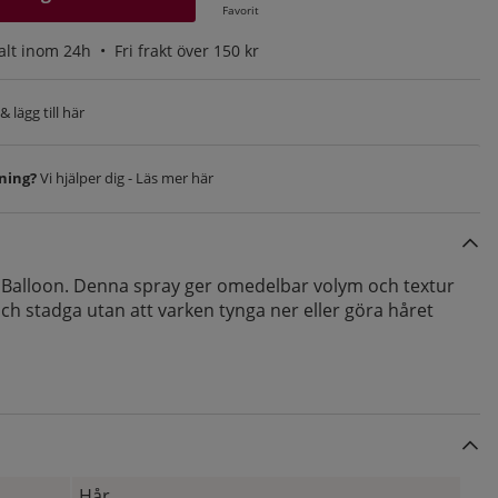
Favorit
alt inom 24h •
Fri frakt över 150 kr
 lägg till här
vning?
Vi hjälper dig - Läs mer här
 Balloon. Denna spray ger omedelbar volym och textur
och stadga utan att varken tynga ner eller göra håret
Hår