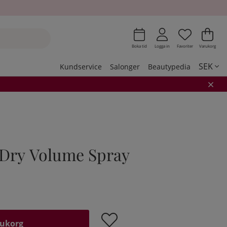
Önskeli
Antal i 
.
Var
Ant
.
Boka tid
Logga in
Favoriter
Varukorg
SEK
Kundservice
Salonger
Beautypedia
Dry Volume Spray
rukorg