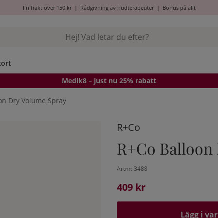
Fri frakt över 150 kr
|
Rådgivning av hudterapeuter
|
Bonus på allt
kort
Medik8
– just nu 25% rabatt
on Dry Volume Spray
R+Co
R+Co Balloon 
Artnr:
3488
409
kr
Lägg i va