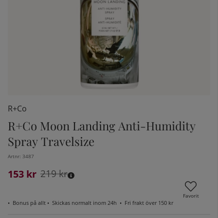
R+Co
R+Co Moon Landing Anti-Humidity
Spray Travelsize
kelistan:
Artnr:
3487
153
Ordinarie pris:
kr
219
kr
Favorit
•
Bonus på allt
• Skickas normalt inom 24h •
Fri frakt över 150 kr