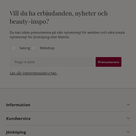
Vill du ha erbjudanden, nyheter och
beauty-inspo?
Du kan både prenumerera på vårt nyhetsmejl för webben och våra lokala
nyhetsmejl för Jönköping eller Malmö.
Välj vilken lista du vill prenumerera på:
Salong
Webshop
Ange e-post
Läs vår integritetspolicy här.
Information
Kundservice
Jönköping