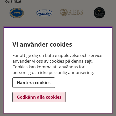
Certifikat
Vi använder cookies
För att ge dig en bättre upplevelse och service
Hudoteket erbjuder ett noga utvalt sortiment inom hudvård, hårvård och
använder vi oss av cookies på denna sajt.
makeup – både online och i butik. Med över 50 års erfarenhet och
Cookies kan komma att användas för
utbildade hudterapeuter hjälper vi dig att hitta rätt produkter och
personlig och icke personlig annonsering.
behandlingar för just dina behov. Handla enkelt på hudoteket.se eller
besök oss i Jönköping och Malmö.
Hantera cookies
Copyright © Hudoteket 2025
Godkänn alla cookies
Org.nr: 556172-2066