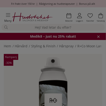
Fri frakt över 150 kr
|
Rådgivning av hudterapeuter
|
Bonus på allt
Önskel
Antal i
.
Va
An
.
Meny
Boka tid
Logga in
Favoriter
Varukorg
Medik8
– just nu 25% rabatt
Hem
Hårvård
Styling & Finish
Hårspray
R+Co Moon Landin
Produktbilder
Kampanj
-30%