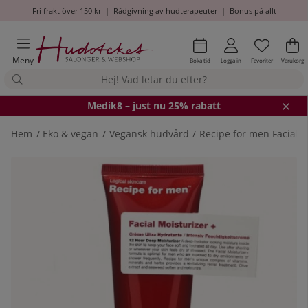
Fri frakt över 150 kr
|
Rådgivning av hudterapeuter
|
Bonus på allt
Önskel
Antal i
.
Va
An
.
Meny
Boka tid
Logga in
Favoriter
Varukorg
Medik8
– just nu 25% rabatt
Hem
Eko & vegan
Vegansk hudvård
Recipe for men Facial M
Produktbilder