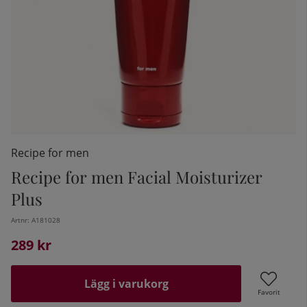
Recipe for men
Recipe for men Facial Moisturizer
Plus
kelistan:
Artnr:
A181028
289
kr
Lägg i varukorg
Favorit