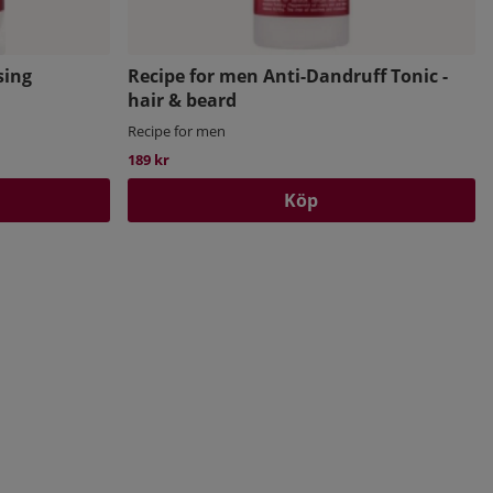
sing
Recipe for men Anti-Dandruff Tonic -
hair & beard
Recipe for men
189 kr
Köp