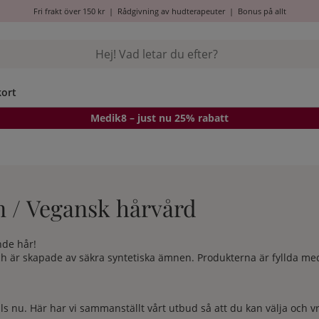
Fri frakt över 150 kr
|
Rådgivning av hudterapeuter
|
Bonus på allt
kort
Medik8
– just nu 25% rabatt
n / Vegansk hårvård
ande hår!
ch är skapade av säkra syntetiska ämnen. Produkterna är fyllda med
ls nu. Här har vi sammanställt vårt utbud så att du kan välja och v