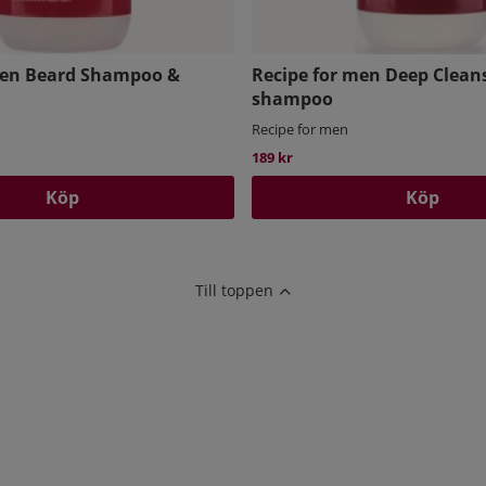
men Beard Shampoo &
Recipe for men Deep Clean
shampoo
Recipe for men
189 kr
Köp
Köp
Till toppen