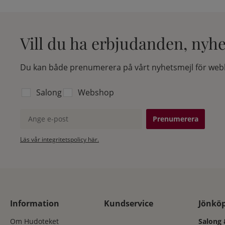
Vill du ha erbjudanden, nyh
Du kan både prenumerera på vårt nyhetsmejl för webb
Välj vilken lista du vill prenumerera på:
Salong
Webshop
Ange e-post
Läs vår integritetspolicy här.
Information
Kundservice
Jönkö
Om Hudoteket
Salong 