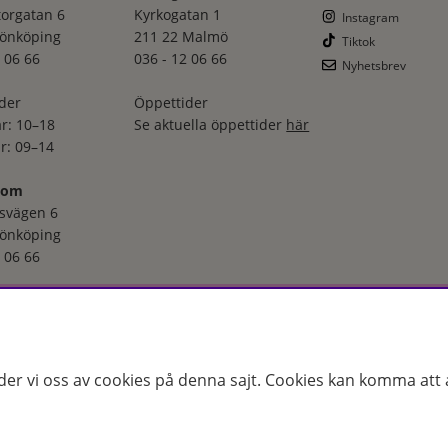
torgatan 6
Kyrkogatan 1
Instagram
Jönköping
211 22 Malmö
Tiktok
 06 66
036 - 12 06 66
Nyhetsbrev
der
Öppettider
r: 10–18
Se aktuella öppettider
här
r: 09–14
oom
svägen 6
Jönköping
 06 66
der
–torsdag: 08–18
r: 08–16
der vi oss av cookies på denna sajt.
Cookies kan komma att a