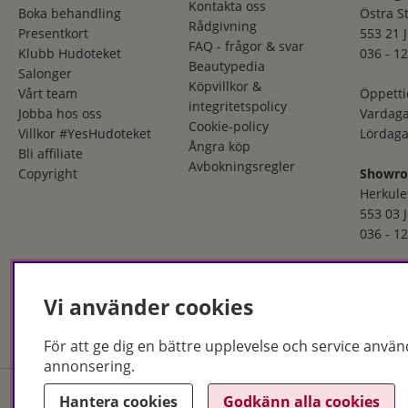
Kontakta oss
Boka behandling
Östra S
Rådgivning
Presentkort
553 21 
FAQ - frågor & svar
Klubb Hudoteket
036 - 12
Beautypedia
Salonger
Köpvillkor &
Vårt team
Öppetti
integritetspolicy
Jobba hos oss
Vardaga
Cookie-policy
Villkor #YesHudoteket
Lördaga
Ångra köp
Bli affiliate
Avbokningsregler
Copyright
Showr
Herkule
553 03 
036 - 12
Öppetti
Måndag
Vi använder cookies
Fredaga
För att ge dig en bättre upplevelse och service använ
annonsering.
Hantera cookies
Godkänn alla cookies