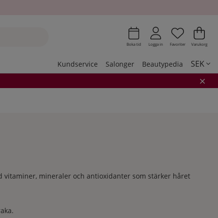
Önskeli
Antal i 
.
Var
Ant
.
Boka tid
Logga in
Favoriter
Varukorg
SEK
Kundservice
Salonger
Beautypedia
 vitaminer, mineraler och antioxidanter som stärker håret
raka.