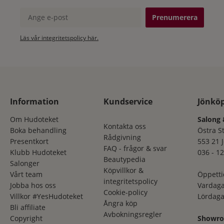
Ange e-post
Läs vår integritetspolicy här.
Information
Kundservice
Jönkö
Om Hudoteket
Salong 
Kontakta oss
Boka behandling
Östra S
Rådgivning
Presentkort
553 21 
FAQ - frågor & svar
Klubb Hudoteket
036 - 12
Beautypedia
Salonger
Köpvillkor &
Vårt team
Öppetti
integritetspolicy
Jobba hos oss
Vardaga
Cookie-policy
Villkor #YesHudoteket
Lördaga
Ångra köp
Bli affiliate
Avbokningsregler
Copyright
Showr