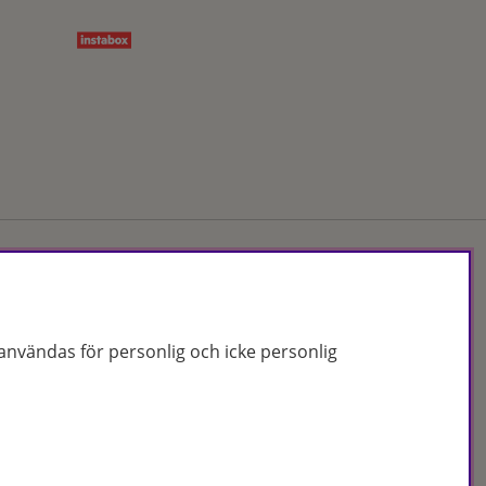
Org.nr: 556172-2066
nvändas för personlig och icke personlig