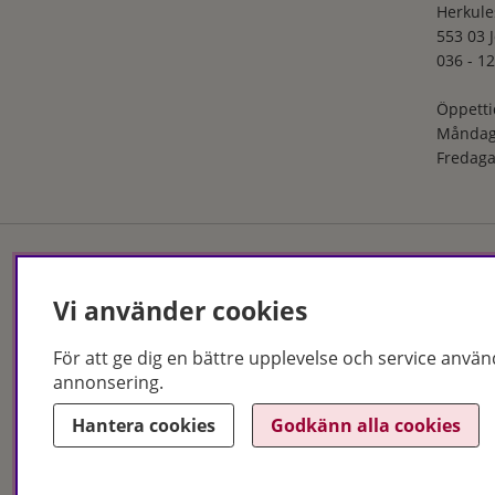
Herkule
553 03 
036 - 12
Öppetti
Måndag
Fredaga
Vi använder cookies
Hudoteket erbjuder ett no
och i butik. Med över 50 år
produkter och behandlingar
För att ge dig en bättre upplevelse och service använ
Jönköping och Malmö.
annonsering.
Copyright © Hudoteket 20
Hantera cookies
Godkänn alla cookies