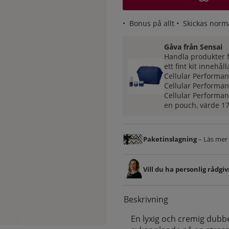
•
Bonus på allt
• Skickas norm
Gåva från Sensai
Handla produkter f
ett fint kit innehål
Cellular Performan
Cellular Performan
Cellular Performan
en p
ouch, v
ärde 17
Paketinslagning
– Läs mer &
Vill du ha personlig rådgi
Beskrivning
En lyxig och cremig dub