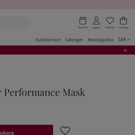
Önskeli
Antal i 
.
Var
Ant
.
Boka tid
Logga in
Favoriter
Varukorg
SEK
Kundservice
Salonger
Beautypedia
ar Performance Mask
rukorg