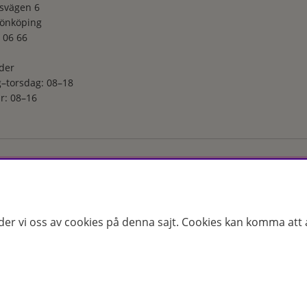
svägen 6
Jönköping
 06 66
der
–torsdag: 08–18
r: 08–16
ga utvalt sortiment inom hudvård, hårvård och makeup – både online
s erfarenhet och utbildade hudterapeuter hjälper vi dig att hitta rätt
 för just dina behov. Handla enkelt på hudoteket.se eller besök oss i
der vi oss av cookies på denna sajt.
Cookies kan komma att a
25