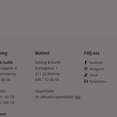
ping
Malmö
Följ oss
& butik
Salong & butik
Facebook
torgatan 6
Kyrkogatan 1
Instagram
Jönköping
211 22 Malmö
Tiktok
 06 66
036 - 12 06 66
Nyhetsbrev
der
Öppettider
r: 10–18
Se aktuella öppettider
här
r: 09–14
oom