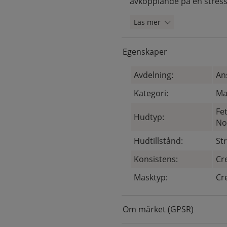
avkopplande på en stress
Läs mer
Egenskaper
Avdelning:
An
Kategori:
Ma
Fe
Hudtyp:
No
Hudtillstånd:
St
Konsistens:
Cr
Masktyp:
Cr
Om märket (GPSR)