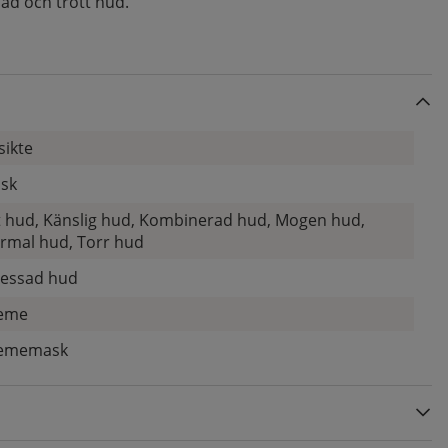
ad och trött hud.
sikte
sk
t hud, Känslig hud, Kombinerad hud, Mogen hud,
rmal hud, Torr hud
ressad hud
eme
ememask