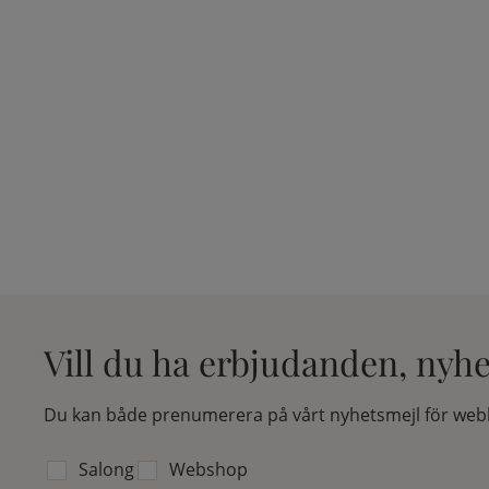
Vill du ha erbjudanden, nyh
Du kan både prenumerera på vårt nyhetsmejl för webb
Välj vilken lista du vill prenumerera på:
Salong
Webshop