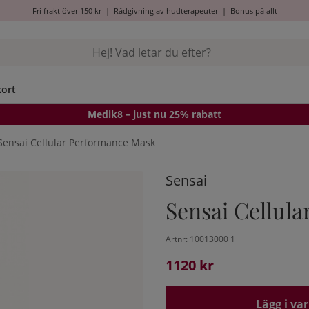
Fri frakt över 150 kr
|
Rådgivning av hudterapeuter
|
Bonus på allt
kort
Medik8
– just nu 25% rabatt
Sensai Cellular Performance Mask
Sensai
Sensai Cellul
Artnr:
10013000 1
1120
kr
Lägg i va