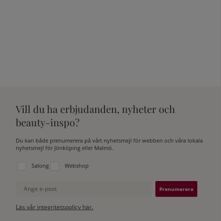
Vill du ha erbjudanden, nyheter och
beauty-inspo?
Du kan både prenumerera på vårt nyhetsmejl för webben och våra lokala
nyhetsmejl för Jönköping eller Malmö.
Välj vilken lista du vill prenumerera på:
Salong
Webshop
Ange e-post
Läs vår integritetspolicy här.