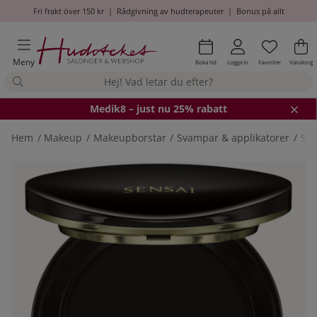
Fri frakt över 150 kr
|
Rådgivning av hudterapeuter
|
Bonus på allt
Önskel
Antal i
.
Va
An
.
Meny
Boka tid
Logga in
Favoriter
Varukorg
Medik8
– just nu 25% rabatt
Hem
Makeup
Makeupborstar
Svampar & applikatorer
Sen
Produktbilder