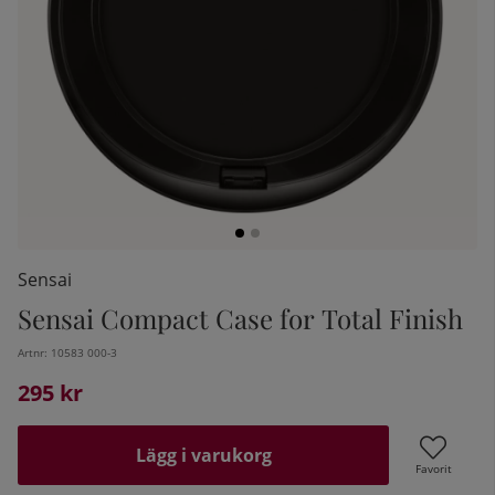
Sensai
Sensai Compact Case for Total Finish
kelistan:
Artnr:
10583 000-3
295
kr
Lägg i varukorg
Favorit