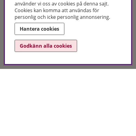
använder vi oss av cookies på denna sajt.
Cookies kan komma att användas för
personlig och icke personlig annonsering.
Certifikat
Hantera cookies
Godkänn alla cookies
Hudoteket erbjuder ett noga utvalt sortiment inom hudvård, hårvård och
makeup – både online och i butik. Med över 50 års erfarenhet och
utbildade hudterapeuter hjälper vi dig att hitta rätt produkter och
behandlingar för just dina behov. Handla enkelt på hudoteket.se eller
besök oss i Jönköping och Malmö.
Copyright © Hudoteket 2025