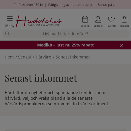
Fri frakt över 150 kr
|
Rådgivning av hudterapeuter
|
Bonus på allt
Önskel
Antal i
.
Va
An
.
Meny
Boka tid
Logga in
Favoriter
Varukorg
Medik8
– just nu 25% rabatt
Hem
Sensai
Hårvård
Senast inkommet
Senast inkommet
Här hittar du nyheter och spännande trender inom
hårvård. Välj och vraka bland alla de senaste
hårvårdsprodukterna som kommit in i vårt sortiment.