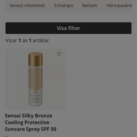
Senast inkommet
Schampo
Balsam
Hårinpackning
Filtrera
Visar
1
av
1
artiklar
Produkter
kelistan:
Sensai Silky Bronze
Cooling Protective
Suncare Spray SPF 50