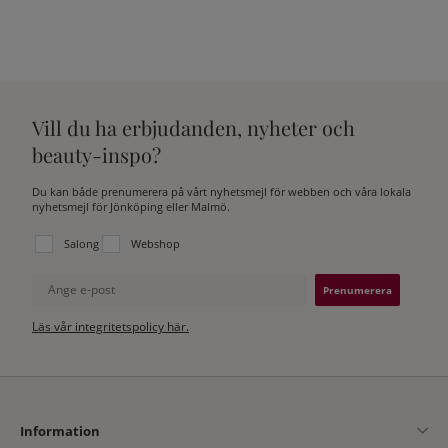
Vill du ha erbjudanden, nyheter och
beauty-inspo?
Du kan både prenumerera på vårt nyhetsmejl för webben och våra lokala
nyhetsmejl för Jönköping eller Malmö.
Välj vilken lista du vill prenumerera på:
Salong
Webshop
Ange e-post
Läs vår integritetspolicy här.
Information