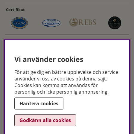
Certifikat
Vi använder cookies
För att ge dig en bättre upplevelse och service
Hudoteket erbjuder ett noga utvalt sortiment inom hudvård, hårvård och
använder vi oss av cookies på denna sajt.
makeup – både online och i butik. Med över 50 års erfarenhet och
Cookies kan komma att användas för
utbildade hudterapeuter hjälper vi dig att hitta rätt produkter och
personlig och icke personlig annonsering.
behandlingar för just dina behov. Handla enkelt på hudoteket.se eller
besök oss i Jönköping och Malmö.
Hantera cookies
Copyright © Hudoteket 2025
Godkänn alla cookies
Org.nr: 556172-2066