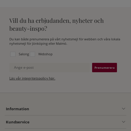
Vill du ha erbjudanden, nyheter och
beauty-inspo?
Du kan både prenumerera på vårt nyhetsmejl för webben och våra lokala
nyhetsmejl för Jönköping eller Malmö.
Välj vilken lista du vill prenumerera på:
Salong
Webshop
Ange e-post
Läs vår integritetspolicy här.
Information
Kundservice