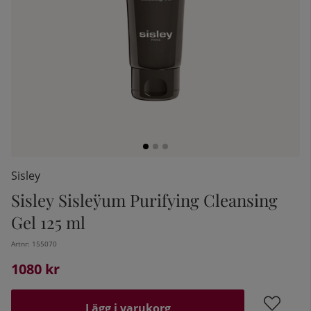
Sisley
Sisley Sisleÿum Purifying Cleansing
kelistan:
Gel 125 ml
Artnr:
155070
1080
kr
Lägg i varukorg