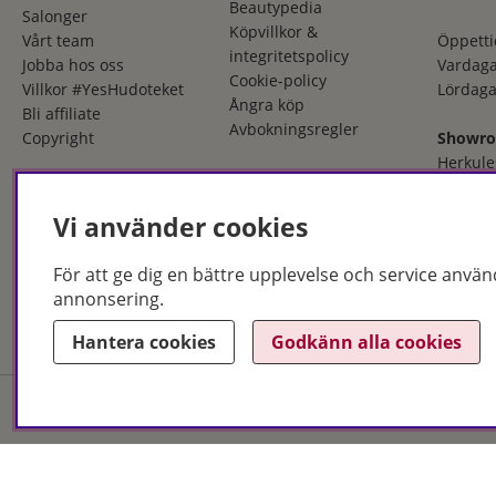
Beautypedia
Salonger
Köpvillkor &
Vårt team
Öppetti
integritetspolicy
Jobba hos oss
Vardaga
Cookie-policy
Villkor #YesHudoteket
Lördaga
Ångra köp
Bli affiliate
Avbokningsregler
Copyright
Showr
Herkule
553 03 
036 - 12
Vi använder cookies
Öppetti
För att ge dig en bättre upplevelse och service använ
Måndag
annonsering.
Fredaga
Hantera cookies
Godkänn alla cookies
Hudoteket erbjuder ett no
och i butik. Med över 50 år