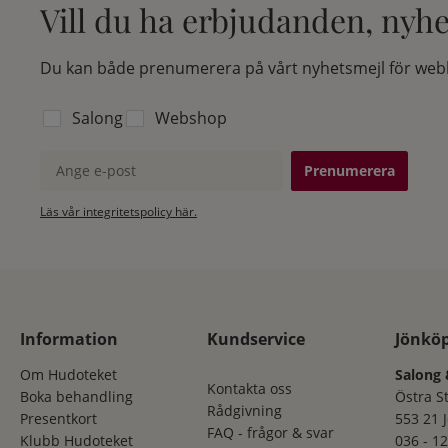
Vill du ha erbjudanden, nyh
Du kan både prenumerera på vårt nyhetsmejl för webb
Välj vilken lista du vill prenumerera på:
Salong
Webshop
Ange e-post
Läs vår integritetspolicy här.
Information
Kundservice
Jönkö
Om Hudoteket
Salong 
Kontakta oss
Boka behandling
Östra S
Rådgivning
Presentkort
553 21 
FAQ - frågor & svar
Klubb Hudoteket
036 - 12