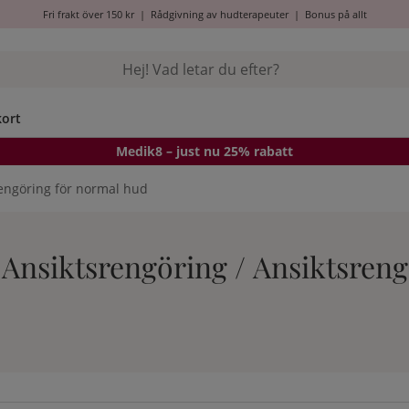
Fri frakt över 150 kr
|
Rådgivning av hudterapeuter
|
Bonus på allt
kort
Medik8
– just nu 25% rabatt
engöring för normal hud
/ Ansiktsrengöring / Ansiktsren