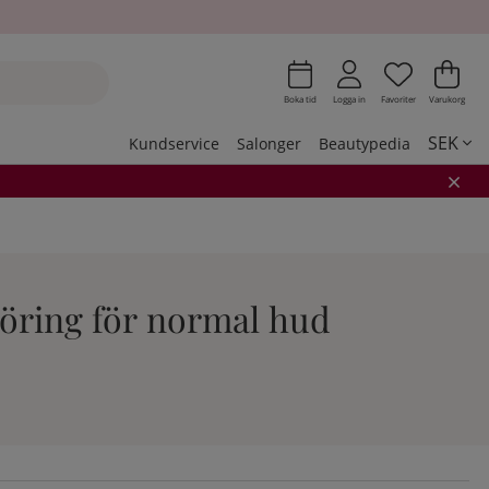
Önskeli
Antal i 
.
Var
Ant
.
Boka tid
Logga in
Favoriter
Varukorg
SEK
Kundservice
Salonger
Beautypedia
göring för normal hud