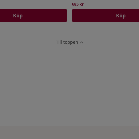
685 kr
Köp
Köp
Till toppen