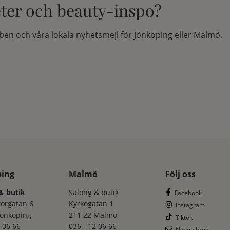
eter och beauty-inspo?
en och våra lokala nyhetsmejl för Jönköping eller Malmö.
ping
Malmö
Följ oss
& butik
Salong & butik
Facebook
torgatan 6
Kyrkogatan 1
Instagram
Jönköping
211 22 Malmö
Tiktok
 06 66
036 - 12 06 66
Nyhetsbrev