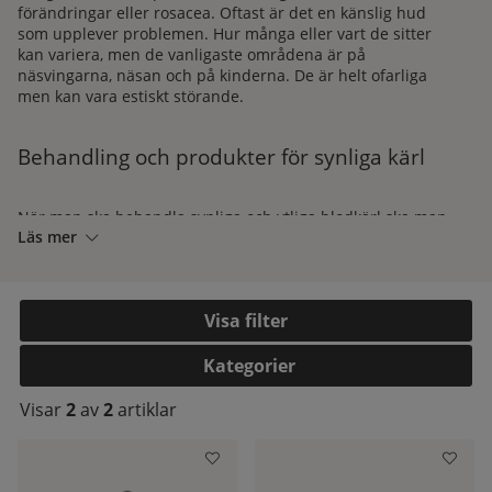
förändringar eller rosacea. Oftast är det en känslig hud
som upplever problemen. Hur många eller vart de sitter
kan variera, men de vanligaste områdena är på
näsvingarna, näsan och på kinderna. De är helt ofarliga
men kan vara estiskt störande.
Behandling och produkter för synliga kärl
När man ska behandla synliga och ytliga blodkärl ska man
Läs mer
undvika aktiva produkter som ökar cirkulationen i ansiktet
men däremot är en skonsam enzympeeling är att föredra.
Försök också att leta efter ingredienser som är
kärlsammandragande och exempel på dessa är mariatistel
Filtrera
och alfa bisabolol. Koffein som verkar likt en antioxidant
kelistan:
när man applicerar den i ansiktet har en
kärlsammandragande effekt och kan även dämpa rodnader
Kategorier
och skyddar mot fria radikaler.
Visar
2
av
2
artiklar
Vill du ha rådgivning av diplomerade hudterapeuter
gällande vilka produkter som passar din hudtyp är du
varmt välkommen att höra av dig till vår kundtjänst. Du
hittar kontaktuppgifter
här
.