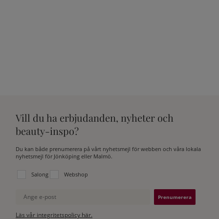
Vill du ha erbjudanden, nyheter och
beauty-inspo?
Du kan både prenumerera på vårt nyhetsmejl för webben och våra lokala
nyhetsmejl för Jönköping eller Malmö.
Välj vilken lista du vill prenumerera på:
Salong
Webshop
Ange e-post
Läs vår integritetspolicy här.