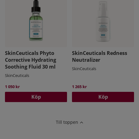
SkinCeuticals Phyto
SkinCeuticals Redness
Corrective Hydrating
Neutralizer
Soothing Fluid 30 ml
SkinCeuticals
SkinCeuticals
1 050 kr
1 265 kr
Köp
Köp
Till toppen