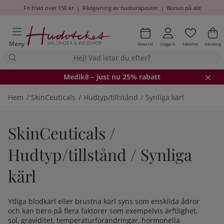
Fri frakt över 150 kr
|
Rådgivning av hudterapeuter
|
Bonus på allt
Önskel
Antal i
.
Va
An
.
Meny
Boka tid
Logga in
Favoriter
Varukorg
Medik8
– just nu 25% rabatt
Hem
SkinCeuticals
Hudtyp/tillstånd
Synliga kärl
SkinCeuticals /
Hudtyp/tillstånd / Synliga
kärl
Ytliga blodkärl eller brustna kärl syns som enskilda ådror
och kan bero på flera faktorer som exempelvis ärftlighet,
sol, graviditet, temperaturförändringar, hormonella