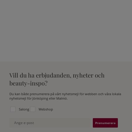
Vill du ha erbjudanden, nyheter och
beauty-inspo?
Du kan både prenumerera på vårt nyhetsmejl för webben och våra lokala
nyhetsmejl för Jönköping eller Malmö.
Välj vilken lista du vill prenumerera på:
Salong
Webshop
Ange e-post