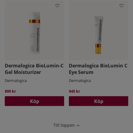
Dermalogica BioLumin-C
Dermalogica BioLumin C
Gel Moisturizer
Eye Serum
Dermalogica
Dermalogica
895 kr
945 kr
Köp
Köp
Till toppen