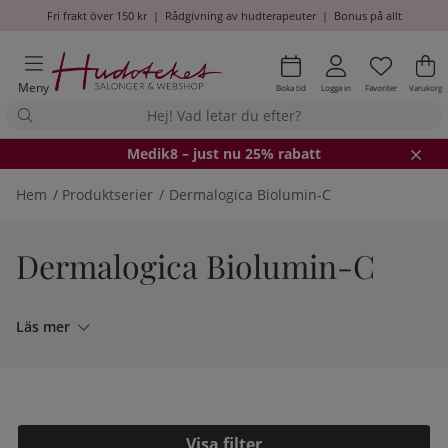
Fri frakt över 150 kr
|
Rådgivning av hudterapeuter
|
Bonus på allt
Önskel
Antal i
.
Va
An
.
Meny
Boka tid
Logga in
Favoriter
Varukorg
Medik8
– just nu 25% rabatt
Hem
Produktserier
Dermalogica Biolumin-C
Dermalogica Biolumin-C
Läs mer
Filtrera