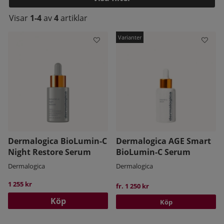
Visar
1-4
av
4
artiklar
Produkter
Dermalogica BioLumin-C
Dermalogica AGE Smart
kelistan:
Night Restore Serum
BioLumin-C Serum
Dermalogica
Dermalogica
1 255 kr
fr. 1 250 kr
Köp
Köp