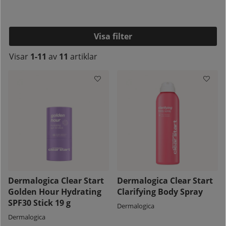
produkter ända upp till du är 20+. Produkterna innehåller
både renande och lugnande ingredienser som balanserar
hudens naturliga mikroflora och pH-värde. Med det bästa
av naturens egna ingredienser tillsammans med
Filtrera
avancerad hudvårdsteknologi, är produkterna snälla mot
din hud men samtidigt tuffa mot ovälkomna pormaskar och
Visar
1-11
av
11
artiklar
blemmor.
Produkter
kelistan:
Dermalogica Clear Start
Dermalogica Clear Start
Golden Hour Hydrating
Clarifying Body Spray
SPF30 Stick 19 g
Dermalogica
Dermalogica