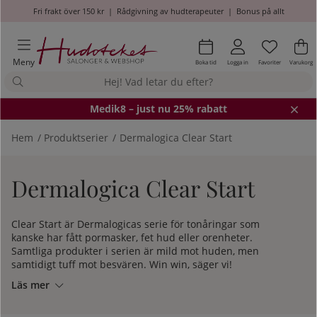
Fri frakt över 150 kr
|
Rådgivning av hudterapeuter
|
Bonus på allt
Önskel
Antal i
.
Va
An
.
Meny
Boka tid
Logga in
Favoriter
Varukorg
Medik8
– just nu 25% rabatt
Hem
Produktserier
Dermalogica Clear Start
Dermalogica Clear Start
Clear Start är Dermalogicas serie för tonåringar som
kanske har fått pormasker, fet hud eller orenheter.
Samtliga produkter i serien är mild mot huden, men
samtidigt tuff mot besvären. Win win, säger vi!
Läs mer
Det här serien passar alltså utmärkt för dig som just börjat
få problem med huden, och du kan använda dessa