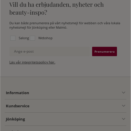
Vill du ha erbjudanden, nyheter och
beauty-inspo?
Du kan både prenumerera på vårt nyhetsmejl för webben och våra lokala
nyhetsmejl för Jönköping eller Malmö.
Välj vilken lista du vill prenumerera på:
Salong
Webshop
Ange e-post
Läs vår integritetspolicy här.
Information
Kundservice
Jönköping