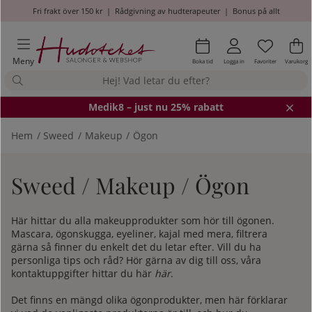
Fri frakt över 150 kr
|
Rådgivning av hudterapeuter
|
Bonus på allt
Önskel
Antal i
.
Va
An
.
Meny
Boka tid
Logga in
Favoriter
Varukorg
Medik8
– just nu 25% rabatt
Hem
Sweed
Makeup
Ögon
Sweed / Makeup / Ögon
Här hittar du alla makeupprodukter som hör till ögonen.
Mascara, ögonskugga, eyeliner, kajal med mera, filtrera
gärna så finner du enkelt det du letar efter. Vill du ha
personliga tips och råd? Hör gärna av dig till oss, våra
kontaktuppgifter hittar du här
här
.
Det finns en mängd olika ögonprodukter, men här förklarar