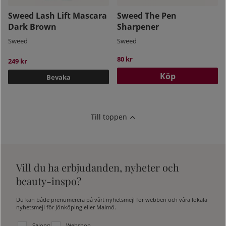
Sweed Lash Lift Mascara
Sweed The Pen
Dark Brown
Sharpener
Sweed
Sweed
80 kr
249 kr
Köp
Bevaka
Till toppen
Vill du ha erbjudanden, nyheter och
beauty-inspo?
Du kan både prenumerera på vårt nyhetsmejl för webben och våra lokala
nyhetsmejl för Jönköping eller Malmö.
Välj vilken lista du vill prenumerera på:
Salong
Webshop