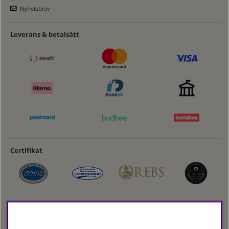
Nyhetsbrev
Leverans & betalsätt
Certifikat